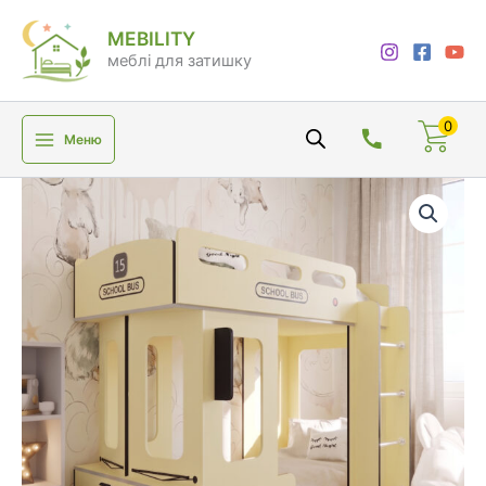
Перейти
MEBILITY
до
меблі для затишку
вмісту
0
Меню