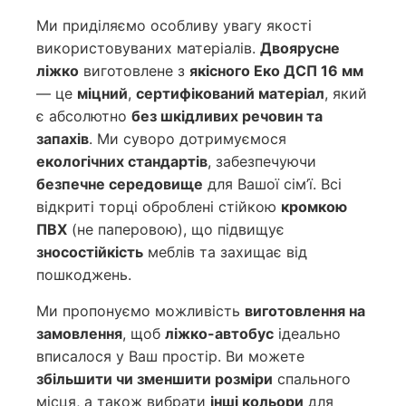
Ми приділяємо особливу увагу якості
використовуваних матеріалів.
Двоярусне
ліжко
виготовлене з
якісного Еко ДСП 16 мм
— це
міцний
,
сертифікований матеріал
, який
є абсолютно
без шкідливих речовин та
запахів
. Ми суворо дотримуємося
екологічних стандартів
, забезпечуючи
безпечне середовище
для Вашої сім’ї. Всі
відкриті торці оброблені стійкою
кромкою
ПВХ
(не паперовою), що підвищує
зносостійкість
меблів та захищає від
пошкоджень.
Ми пропонуємо можливість
виготовлення на
замовлення
, щоб
ліжко-автобус
ідеально
вписалося у Ваш простір. Ви можете
збільшити чи зменшити розміри
спального
місця, а також вибрати
інші кольори
для