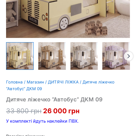
Головна
/
Магазин
/
ДИТЯЧІ ЛІЖКА
/ Дитяче ліжечко
“Автобус” ДКМ 09
Дитяче ліжечко “Автобус” ДКМ 09
Оригінальна
Поточна
33 800
грн
26 000
грн
ціна:
ціна:
У комплекті йдуть наклейки ПВХ.
33
26