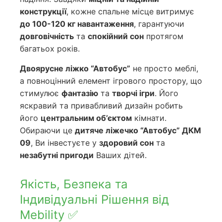
конструкції
, кожне спальне місце витримує
до 100-120 кг навантаження
, гарантуючи
довговічність
та
спокійний сон
протягом
багатьох років.
Двоярусне ліжко “Автобус”
не просто меблі,
а повноцінний елемент ігрового простору, що
стимулює
фантазію
та
творчі ігри
. Його
яскравий та привабливий дизайн робить
його
центральним об’єктом
кімнати.
Обираючи це
дитяче ліжечко “Автобус” ДКМ
09
, Ви інвестуєте у
здоровий сон
та
незабутні пригоди
Ваших дітей.
Якість, Безпека та
Індивідуальні Рішення від
Mebility ✅