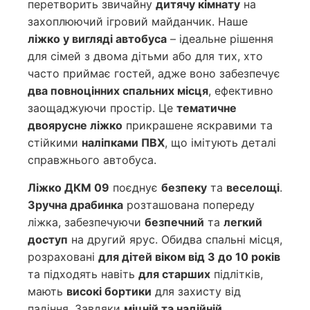
перетворить звичайну
дитячу кімнату
на
захоплюючий ігровий майданчик. Наше
ліжко у вигляді автобуса
– ідеальне рішення
для сімей з двома дітьми або для тих, хто
часто приймає гостей, адже воно забезпечує
два повноцінних спальних місця
, ефективно
заощаджуючи простір. Це
тематичне
двоярусне ліжко
прикрашене яскравими та
стійкими
наліпками ПВХ
, що імітують деталі
справжнього автобуса.
Ліжко ДКМ 09
поєднує
безпеку
та
веселощі
.
Зручна драбинка
розташована попереду
ліжка, забезпечуючи
безпечний
та
легкий
доступ
на другий ярус. Обидва спальні місця,
розраховані
для дітей віком від 3 до 10 років
та підходять навіть
для старших
підлітків,
мають
високі бортики
для захисту від
падіння. Завдяки
міцній та надійній