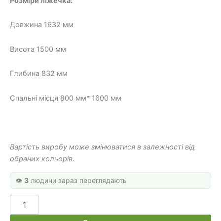
Розміри ліжечка:
800 грн.
000 грн.
Довжина 1632 мм
Висота 1500 мм
Глибина 832 мм
Спальні місця 800 мм* 1600 мм
Вартість виробу може змінюватися в залежності від
обраних кольорів.
👁️
3
людини зараз переглядають
Дитяче
ліжечко
"Автобус"