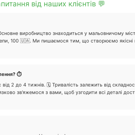
питання від наших клієнтів 💬
 Основне виробництво знаходиться у мальовничому міст
зепи, 100 🇺🇦. Ми пишаємося тим, що створюємо якісні м
лення? ⏱️
від 2 до 4 тижнів. 🗓️ Тривалість залежить від складно
зково зв’яжемося з вами, щоб узгодити всі деталі дос