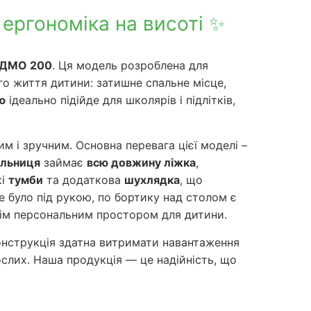
ергономіка на висоті ✨
м ДМО 200
. Ця модель розроблена для
о життя дитини: затишне спальне місце,
ю
ідеально підійде для школярів і підлітків,
м і зручним. Основна перевага цієї моделі –
ільниця
займає
всю довжину ліжка
,
кі
тумби
та додаткова
шухлядка
, що
ше було під рукою, по бортику над столом є
ім персональним простором для дитини.
 конструкція здатна витримати навантаження
ослих. Наша продукція — це надійність, що