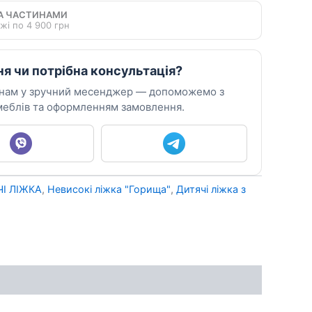
А ЧАСТИНАМИ
жі по 4 900 грн
ня чи потрібна консультація?
 нам у зручний месенджер — допоможемо з
еблів та оформленням замовлення.
І ЛІЖКА
,
Невисокі ліжка "Горища"
,
Дитячі ліжка з