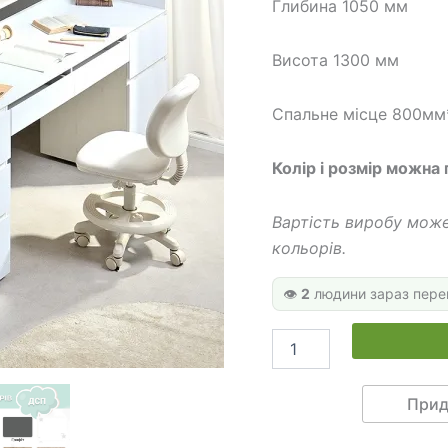
Глибина 1050 мм
Висота 1300 мм
Спальне місце 800м
Колір і розмір можна 
Вартість виробу може
кольорів.
👁️
2
людини зараз пере
Ліжко
горище
зі
столом
Прид
ДМО
200