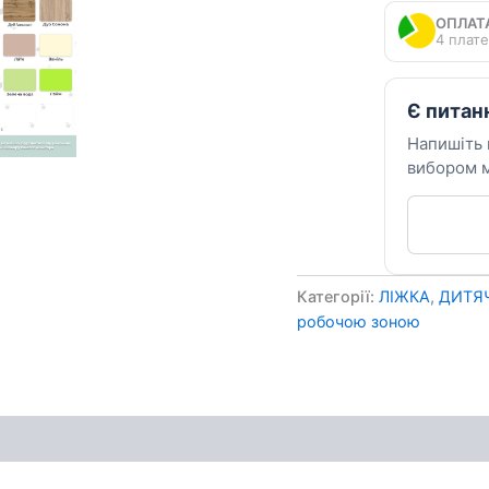
кількість
ОПЛАТ
4 плате
Є питан
Напишіть
вибором м
Категорії:
ЛІЖКА
,
ДИТЯЧ
робочою зоною
ення