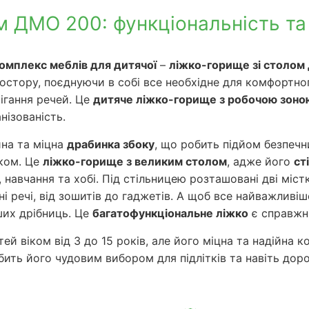
м ДМО 200: функціональність та 
омплекс меблів для дитячої
–
ліжко-горище зі столо
стору, поєднуючи в собі все необхідне для комфортног
рігання речей. Це
дитяче ліжко-горище з робочою зоно
ізованість.
йна та міцна
драбинка збоку
, що робить підйом безпечни
жком. Це
ліжко-горище з великим столом
, адже його
ст
навчання та хобі. Під стільницею розташовані дві міст
ні речі, від зошитів до гаджетів. А щоб все найважливі
нших дрібниць. Це
багатофункціональне ліжко
є справжн
ей віком від 3 до 15 років, але його міцна та надійна
бить його чудовим вибором для підлітків та навіть дор