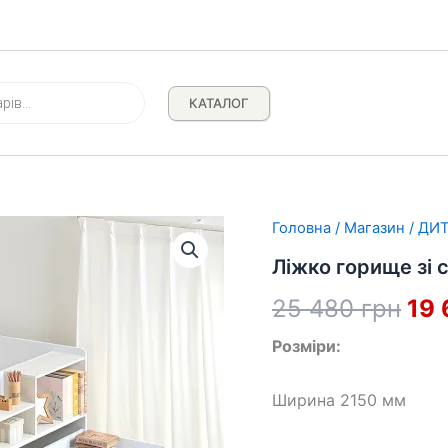
КАТАЛОГ
Головна
/
Магазин
/
ДИТ
Ліжко горище зі
Ори
25 480
грн
19
цін
Розміри:
25
Ширина 2150 мм
480