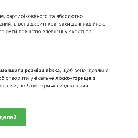
мм
, сертифікованого та абсолютно
ний, а всі відкриті краї захищені надійною
е бути повністю впевнені у якості та
зменшити розміри ліжка
, щоб воно ідеально
щоб створити унікальне
ліжко-горище з
деталей, щоб ви отримали ідеальний
оделей