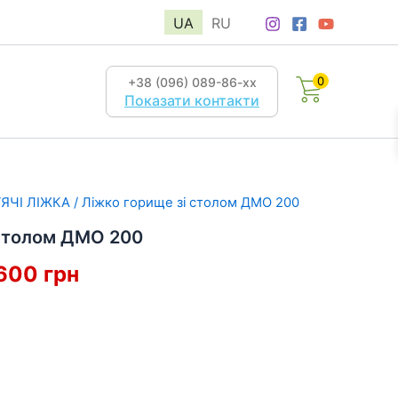
UA
RU
0
+38 (096) 089-86-хх
Показати контакти
ЯЧІ ЛІЖКА
/ Ліжко горище зі столом ДМО 200
 столом ДМО 200
гінальна
Поточна
 600
грн
а:
ціна:
19
 грн.
600 грн.