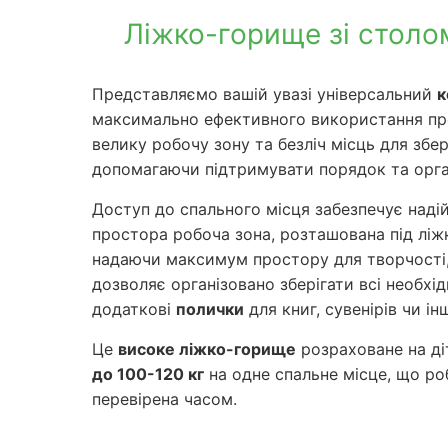
Ліжко-горище зі столо
Представляємо вашій увазі універсальний
к
максимально ефективного використання про
велику робочу зону та безліч місць для збе
допомагаючи підтримувати порядок та орган
Доступ до спального місця забезпечує наді
простора робоча зона, розташована під лі
надаючи максимум простору для творчості, 
дозволяє організовано зберігати всі необхід
додаткові
полички
для книг, сувенірів чи і
Це
високе ліжко-горище
розраховане на діт
до 100-120 кг
на одне спальне місце, що ро
перевірена часом.