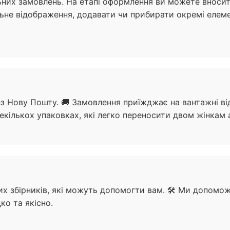
льних замовлень. На етапі оформлення ви можете вносит
льне відображення, додавати чи прибирати окремі елем
ез Нову Пошту. 🚚 Замовлення приїжджає на вантажні від
декількох упаковках, які легко переносити двом жінкам 
их збірників, які можуть допомогти вам. 🛠️ Ми допомо
ко та якісно.