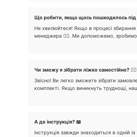
Що робити, якщо щось пошкодилось під 
Не хвилюйтеся! Якщо в процесі збирання
менеджера 🙋‍♀️. Ми допоможемо, зробимо 
Чи зможу я зібрати ліжко самостійно? 🧍‍♀️
Звісно! Ви легко зможете зібрати замов
комплекті. Якщо виникнуть труднощі, наш
А де інструкція? 📖
Інструкція завжди знаходиться в одній із