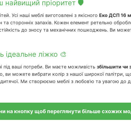
ш найвищий пріоритет 🛡️
ей. Усі наші меблі виготовлені з якісного
Еко ДСП 16 
н та сторонніх запахів. Кожен елемент ретельно обробле
стійкість до зносу та механічних пошкоджень. Ви может
ть ідеальне ліжко 🎨
і під ваші потреби. Ви маєте можливість
збільшити чи 
ого, ви можете вибрати колір з нашої широкої палітри, 
 дитячої. Ми створюємо меблі з любов’ю та увагою до 
ни на кнопку щоб переглянути більше схожих м