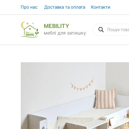
Перейти
Про нас
Доставка та оплата
Контакти
до
вмісту
MEBILITY
Пошук
товарів
меблі для затишку