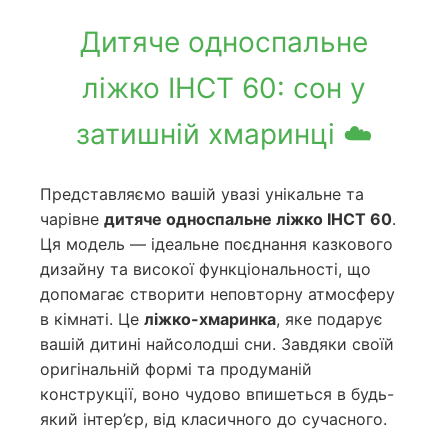
Дитяче односпальне
ліжко ІНСТ 60: сон у
затишній хмаринці ☁️
Представляємо вашій увазі унікальне та
чарівне
дитяче односпальне ліжко ІНСТ 60
.
Ця модель — ідеальне поєднання казкового
дизайну та високої функціональності, що
допомагає створити неповторну атмосферу
в кімнаті. Це
ліжко-хмаринка
, яке подарує
вашій дитині найсолодші сни. Завдяки своїй
оригінальній формі та продуманій
конструкції, воно чудово впишеться в будь-
який інтер’єр, від класичного до сучасного.