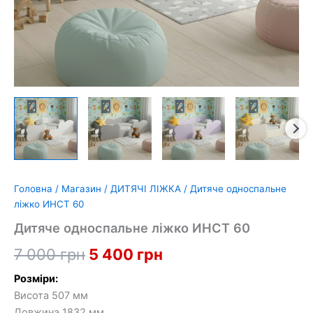
Головна
/
Магазин
/
ДИТЯЧІ ЛІЖКА
/ Дитяче односпальне
ліжко ИНСТ 60
Дитяче односпальне ліжко ИНСТ 60
Оригінальна
Поточна
7 000
грн
5 400
грн
ціна:
ціна:
Розміри:
Висота 507 мм
7
5
Довжина 1832 мм