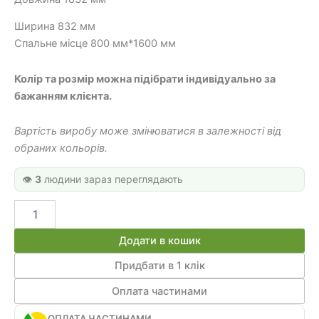
000 грн.
400 грн.
Ширина 832 мм
Спальне місце 800 мм*1600 мм
Колір та розмір можна підібрати індивідуально за
бажанням клієнта.
Вартість виробу може змінюватися в залежності від
обраних кольорів.
👁️
3
людини зараз переглядають
Дитяче
односпальне
ліжко
Додати в кошик
ИНСТ
60
Придбати в 1 клік
кількість
Оплата частинами
ОПЛАТА ЧАСТИНАМИ