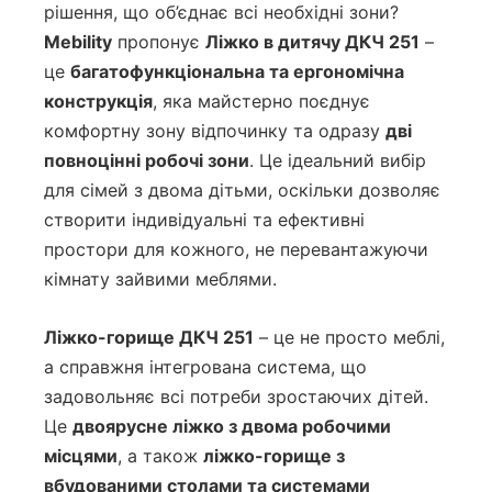
рішення, що об’єднає всі необхідні зони?
Mebility
пропонує
Ліжко в дитячу ДКЧ 251
–
це
багатофункціональна та ергономічна
конструкція
, яка майстерно поєднує
комфортну зону відпочинку та одразу
дві
повноцінні робочі зони
. Це ідеальний вибір
для сімей з двома дітьми, оскільки дозволяє
створити індивідуальні та ефективні
простори для кожного, не перевантажуючи
кімнату зайвими меблями.
Ліжко-горище ДКЧ 251
– це не просто меблі,
а справжня інтегрована система, що
задовольняє всі потреби зростаючих дітей.
Це
двоярусне ліжко з двома робочими
місцями
, а також
ліжко-горище з
вбудованими столами та системами