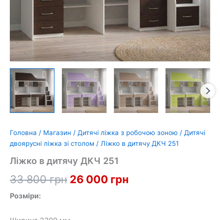
Головна
/
Магазин
/
Дитячі ліжка з робочою зоною
/
Дитячі
двоярусні ліжка зі столом
/ Ліжко в дитячу ДКЧ 251
Ліжко в дитячу ДКЧ 251
Оригінальна
Поточна
33 800
грн
26 000
грн
ціна:
ціна:
Розміри:
33
26