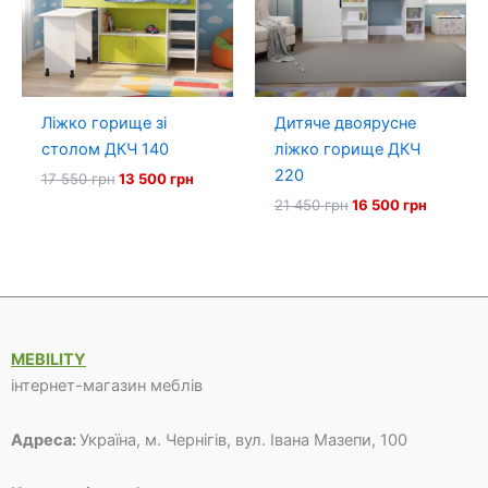
Ліжко горище зі
Дитяче двоярусне
столом ДКЧ 140
ліжко горище ДКЧ
220
Оригінальна
Поточна
17 550
грн
13 500
грн
ціна:
ціна:
Оригінальна
Поточна
21 450
грн
16 500
грн
17
13
ціна:
ціна:
550 грн.
500 грн.
21
16
450 грн.
500 грн.
MEBILITY
інтернет-магазин меблів
Адреса:
Україна, м. Чернігів, вул. Івана Мазепи, 100