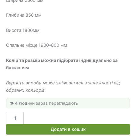
Ширина 2300 мм
800 грн.
000 грн.
Глибина 850 мм
Висота 1800мм
Спальне місце 1900*800 мм
Колір та розмір можна підібрати індивідуально за
бажанням
Вартість виробу може змінюватися в залежності від
обраних кольорів.
👁️
4
людини зараз переглядають
Ліжко
в
дитячу
Додати в кошик
ДКЧ