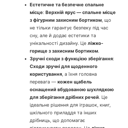
Естетичне та безпечне спальне
місце
:
Верхній ярус — спальне місце
з фігурним захисним бортиком
, що
не тільки гарантує безпеку під час
сну, але й додає естетики та
унікальності дизайну. Це
ліжко-
горище з захисним бортиком
.
Зручні сходи з функцією зберігання
:
Сходи зручні для щоденного
користування
, а їхня головна
перевага —
кожен щабель
оснащений вбудованою шухлядкою
для зберігання дрібних речей
. Це
ідеальне рішення для іграшок, книг,
шкільного приладдя та інших
дрібниць, що допомагає
підтримувати порядок. Це
ліжко-