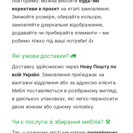
повторимо: можна вносити
будь-які
корективи в проєкт
на етапі замовлення.
Змінюйте розміри, обирайте кольори,
замовляйте дзеркальне відображення,
додавайте чи прибирайте елементи – ми
робимо ліжко під ваші потреби! 👍
Які умови доставки? 🚛
Доставку здійснюємо через
Нову Пошту по
всій Україні
. Замовлення приїжджає на
вантажні відділення або за адресою клієнта.
Меблі поставляються в розібраному вигляді,
в декількох упаковках, які легко переносити
двом жінкам або одному чоловіку.
Чи є послуги зі збирання меблів? 🛠️
Так, у кожному місті ми маємо
перевірених