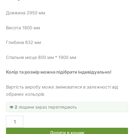
36
28
Довжина 2950 мм
000 грн.
800 грн.
Висота 1800 мм
Глибина 832 мм
Спальне місце 800 мм * 1900 мм
Колір та розмір можна підібрати індивідуально!
Вартість виробу може змінюватися в залежності від
обраних кольорів.
👁️
2
людини зараз переглядають
Горище
ліжко
з
Додати в кошик