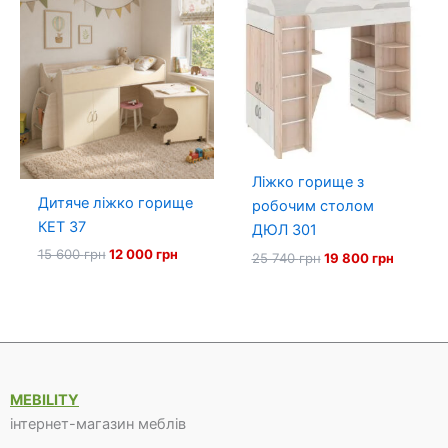
Ліжко горище з
Дитяче ліжко горище
робочим столом
КЕТ 37
ДЮЛ 301
Оригінальна
Поточна
15 600
грн
12 000
грн
Оригінальна
Поточн
25 740
грн
19 800
грн
ціна:
ціна:
ціна:
ціна:
15
12
25
19
600 грн.
000 грн.
740 грн.
800 грн
MEBILITY
інтернет-магазин меблів