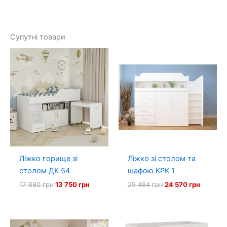
Супутні товари
Ліжко горище зі
Ліжко зі столом та
столом ДК 54
шафою КРК 1
Оригінальна
Поточна
Оригінальна
Поточн
17 880
грн
13 750
грн
29 484
грн
24 570
грн
ціна:
ціна:
ціна:
ціна:
17
13
29
24
880 грн.
750 грн.
484 грн.
570 грн.