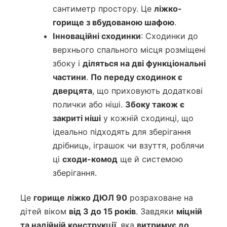
сантиметр простору. Це
ліжко-
горище з вбудованою шафою
.
Інноваційні сходинки
: Сходинки до
верхнього спального місця розміщені
збоку і
діляться на дві функціональні
частини
.
По переду сходинок є
дверцята
, що приховують додаткові
полички або ніші.
Збоку також є
закриті ніші
у кожній сходинці, що
ідеально підходять для зберігання
дрібниць, іграшок чи взуття, роблячи
ці
сходи-комод
ще й системою
зберігання.
Це
горище ліжко ДЮЛ 90
розраховане на
дітей віком
від 3 до 15 років
. Завдяки
міцній
та надійній конструкції
, яка
витримує до