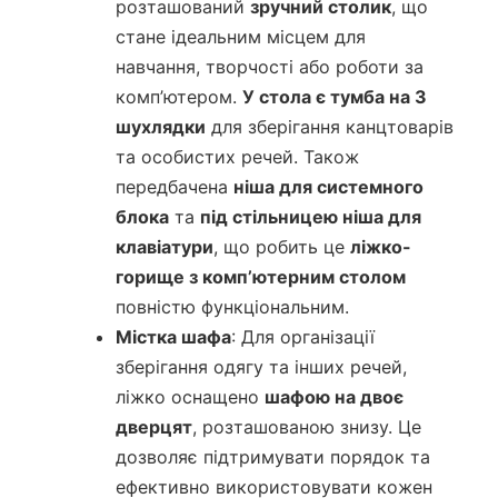
розташований
зручний столик
, що
стане ідеальним місцем для
навчання, творчості або роботи за
комп’ютером.
У стола є тумба на 3
шухлядки
для зберігання канцтоварів
та особистих речей. Також
передбачена
ніша для системного
блока
та
під стільницею ніша для
клавіатури
, що робить це
ліжко-
горище з комп’ютерним столом
повністю функціональним.
Містка шафа
: Для організації
зберігання одягу та інших речей,
ліжко оснащено
шафою на двоє
дверцят
, розташованою знизу. Це
дозволяє підтримувати порядок та
ефективно використовувати кожен