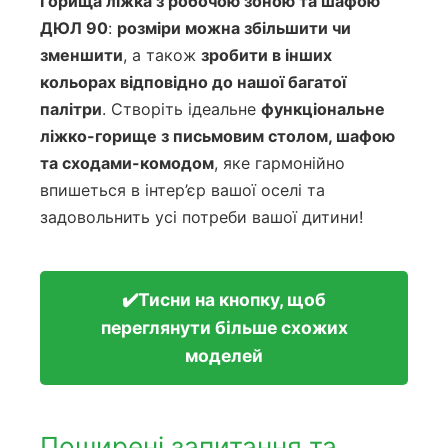
Горища ліжка з робочою зоною та шафою
ДЮЛ 90
:
розміри можна збільшити чи
зменшити
, а також
зробити в інших
кольорах відповідно до нашої багатої
палітри
. Створіть ідеальне
функціональне
ліжко-горище з письмовим столом, шафою
та сходами-комодом
, яке гармонійно
впишеться в інтер’єр вашої оселі та
задовольнить усі потреби вашої дитини!
✔️Тисни на кнопку, щоб
переглянути більше схожих
моделей
Поширені запитання та