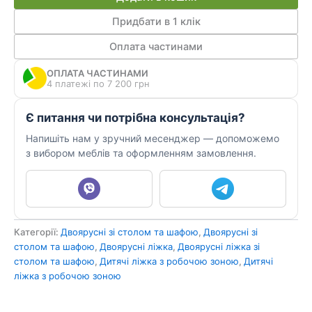
робочою
зоною
Придбати в 1 клік
та
Оплата частинами
шафою
ДЮЛ
ОПЛАТА ЧАСТИНАМИ
90
4 платежі по 7 200 грн
кількість
Є питання чи потрібна консультація?
Напишіть нам у зручний месенджер — допоможемо
з вибором меблів та оформленням замовлення.
Категорії:
Двоярусні зі столом та шафою
,
Двоярусні зі
столом та шафою
,
Двоярусні ліжка
,
Двоярусні ліжка зі
столом та шафою
,
Дитячі ліжка з робочою зоною
,
Дитячі
ліжка з робочою зоною