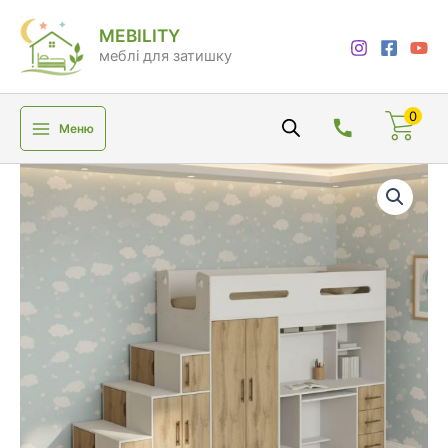
Перейти
MEBILITY
до
меблі для затишку
вмісту
0
Меню