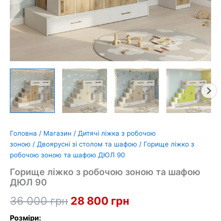
Головна
/
Магазин
/
Дитячі ліжка з робочою
зоною
/
Двоярусні зі столом та шафою
/ Горище ліжко з
робочою зоною та шафою ДЮЛ 90
Горище ліжко з робочою зоною та шафою
ДЮЛ 90
Оригінальна
Поточна
36 000
грн
28 800
грн
ціна:
ціна:
Розміри: