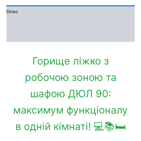
Опис
Доставка та оплата
Обмін та повернення
Горище ліжко з
робочою зоною та
шафою ДЮЛ 90:
максимум функціоналу
в одній кімнаті! 💻📚🛏️