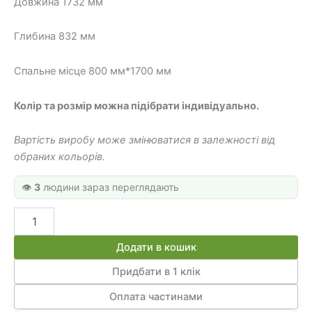
120 грн.
400 грн.
Довжина 1732 мм
Глибина 832 мм
Спальне місце 800 мм*1700 мм
Колір та розмір можна підібрати індивідуально.
Вартість виробу може змінюватися в залежності від
обраних кольорів.
👁️
3
людини зараз переглядають
Ліжко
горище
КЕТ
Додати в кошик
34
кількість
Придбати в 1 клік
Оплата частинами