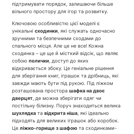
підтримувати порядок, залишаючи більше
вільного простору для ігор та розвитку.
Ключовою особливістю цієї моделі є
унікальні
сходинки
, які служать одночасно
зручними та безпечними сходами до
спального місця. Але це не все! Кожна
сходинка – це ще й місткий відсік, що являє
собою
полички
, доступ до яких
відкривається збоку. Це геніальне рішення
для зберігання книг, іграшок та дрібниць, які
завжди мають бути під рукою. Під ліжком
розташована простора
шафка на двоє
дверцят
, де можна зберігати одяг чи
постільну білизну. Поруч знаходиться велика
шухлядка
та
відкрита ніша
, які ідеально
підходять для великих іграшок або коробок.
Це
ліжко-горище з шафою
та сходинками-