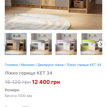
Головна
/
Магазин
/
Двоярусні ліжка
/ Ліжко горище КЕТ 34
Ліжко горище КЕТ 34
Оригінальна
Поточна
16 120
грн
12 400
грн
ціна:
ціна:
Розміри:
Висота 1000 мм
16
12