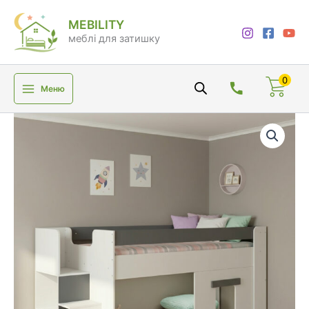
Перейти
MEBILITY
до
меблі для затишку
вмісту
0
Меню