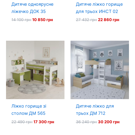
Дитяче одноярусне
Дитяче ліжко горище
ліжечко ДОК 35
для трьох ИНСТ 02
Оригінальна
Поточна
Оригінальна
Поточн
14 100
грн
10 850
грн
27 432
грн
22 860
грн
ціна:
ціна:
ціна:
ціна:
14
10
27
22
100 грн.
850 грн.
432 грн.
860 грн
Ліжко горище зі
Дитяче ліжко для
столом ДМ 565
трьох ДМ 712
Оригінальна
Поточна
Оригінальна
Поточн
22 490
грн
17 300
грн
36 240
грн
30 200
грн
ціна:
ціна:
ціна:
ціна:
22
17
36
30