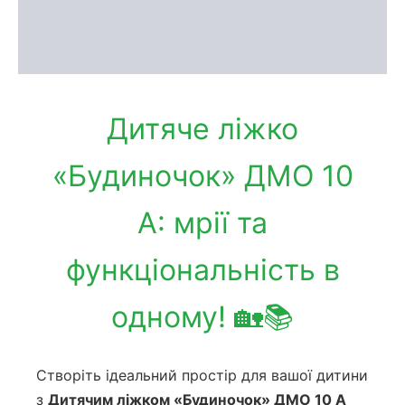
Доставка та оплата
Обмін та повернення
Дитяче ліжко
«Будиночок» ДМО 10
А: мрії та
функціональність в
одному! 🏡📚
Створіть ідеальний простір для вашої дитини
з
Дитячим ліжком «Будиночок» ДМО 10 А