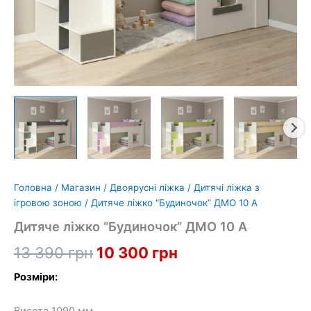
Головна
/
Магазин
/
Двоярусні ліжка
/
Дитячі ліжка з
ігровою зоною
/ Дитяче ліжко “Будиночок” ДМО 10 А
Дитяче ліжко “Будиночок” ДМО 10 А
Оригінальна
Поточна
13 390
грн
10 300
грн
ціна:
ціна:
Розміри:
13
10