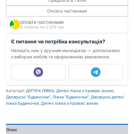
Придбати в 1 клік
А
Оплата частинами
кількість
ОПЛАТА ЧАСТИНАМИ
4 платежі по 2 575 грн
Є питання чи потрібна консультація?
Напишіть нам у зручний месенджер — допоможемо
з вибором меблів та оформленням замовлення.
Категорії:
ДИТЯЧІ ЛІЖКА
,
Дитячі ліжка з ігровою зоною
,
Двоярусні “Будиночки”
,
Ліжка "Будиночки"
,
Двоярусні дитячі
ліжка Будиночки
,
Дитячі ліжка з ігровою зоною
Опис