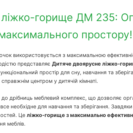
 ліжко-горище ДМ 235: О
максимального простору!
точок використовується з максимальною ефективніс
рдістю представляє
Дитяче двоярусне ліжко-гор
ункціональний простір для сну, навчання та зберіг
 справжнім центром у дитячій кімнаті.
до дрібниць меблевий комплекс, що дозволяє орга
все необхідне для навчання та зберігання. Завдяки
ностей. Це
ліжко-горище з максимально ефективн
я меблів.