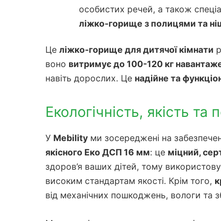
особистих речей, а також спеці
ліжко-горище з полицями та н
Це
ліжко-горище для дитячої кімнати
р
воно
витримує до 100-120 кг навантаже
навіть дорослих. Це
надійне та функці
Екологічність, якість та 
У
Mebility
ми зосереджені на забезпеченн
якісного Еко ДСП 16 мм
: це
міцний, сер
здоров’я ваших дітей, тому використову
високим стандартам якості. Крім того,
к
від механічних пошкоджень, вологи та з