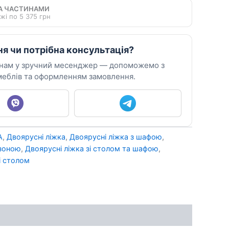
А ЧАСТИНАМИ
жі по 5 375 грн
ня чи потрібна консультація?
 нам у зручний месенджер — допоможемо з
еблів та оформленням замовлення.
А
,
Двоярусні ліжка
,
Двоярусні ліжка з шафою
,
 зоною
,
Двоярусні ліжка зі столом та шафою
,
і столом