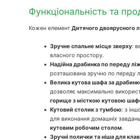
Функціональність та про
Кожен елемент
Дитячого двоярусного 
Зручне спальне місце зверху
: 
власного простору.
Надійна драбинка по переду лі
розташована зручно по переду л
Велика кутова шафа за драбин
дозволяє максимально використов
горище з місткою кутовою ша
Кутовий столик з тумбою
: з ін
для виконання домашніх завдань
кутовим робочим столом
.
Зручні полички та ніша для кла