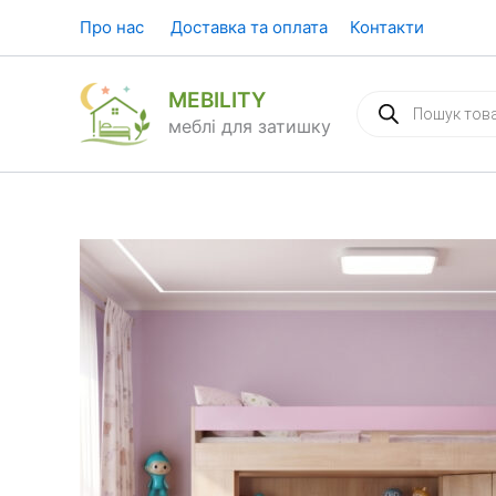
Перейти
Про нас
Доставка та оплата
Контакти
до
вмісту
MEBILITY
Пошук
товарів
меблі для затишку