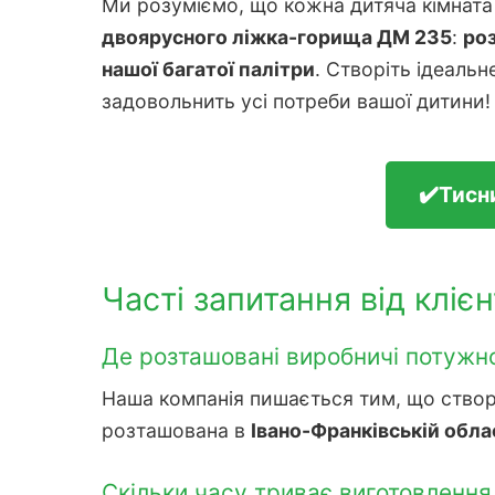
Ми розуміємо, що кожна дитяча кімната
двоярусного ліжка-горища ДМ 235
:
ро
нашої багатої палітри
. Створіть ідеальн
задовольнить усі потреби вашої дитини!
✔️Тисн
Часті запитання від клієн
Де розташовані виробничі потужнос
Наша компанія пишається тим, що створює
розташована в
Івано-Франківській облас
Скільки часу триває виготовлення 