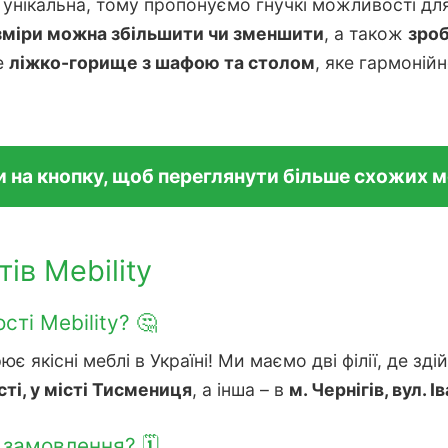
 унікальна, тому пропонуємо гнучкі можливості дл
зміри можна збільшити чи зменшити
, а також
зроб
е
ліжко-горище з шафою та столом
, яке гармонійн
и на кнопку, щоб переглянути більше схожих 
тів Mebility
ті Mebility? 🤔
 якісні меблі в Україні! Ми маємо дві філії, де з
ті, у місті Тисмениця
, а інша – в
м. Чернігів, вул. 
замовлення? 🗓️