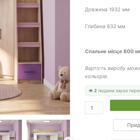
950
Довжина 1932 мм
Глибина 832 мм
Спальне місце 800 
Вартість виробу може
кольорів.
👁️
2
людини зараз пере
Дитяче
двоярусне
ліжко
горище
Прид
ДМ
235