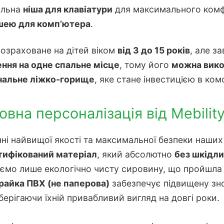
альна
ніша для клавіатури
для максимального комфо
ішею для комп’ютера
.
озраховане на дітей віком
від 3 до 15 років
, але з
ння на одне спальне місце
, тому його
можна вико
ональне ліжко-горище
, яке стане інвестицією в ком
повна персоналізація від Mebilit
і найвищої якості та максимальної безпеки наших 
тифікований матеріал
, який абсолютно
без шкідли
ємо лише екологічно чисту сировину, що пройшла вс
райка ПВХ (не паперова)
забезпечує підвищену зно
берігаючи їхній привабливий вигляд на довгі роки.