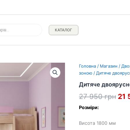
КАТАЛОГ
Головна
/
Магазин
/
Дво
зоною
/ Дитяче двояру
Дитяче двоярусн
Ори
27 950
грн
21
цін
Розміри:
27
Висота 1800 мм