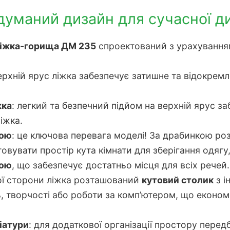
думаний дизайн для сучасної д
ліжка-горища ДМ 235
спроектований з урахуванням 
верхній ярус ліжка забезпечує затишне та відокрем
жка
: легкий та безпечний підйом на верхній ярус з
іжка.
кою
: це ключова перевага моделі! За драбинкою р
увати простір кута кімнати для зберігання одягу,
фою
, що забезпечує достатньо місця для всіх речей.
шої сторони ліжка розташований
кутовий столик
з і
, творчості або роботи за комп’ютером, що економ
віатури
: для додаткової організації простору перед