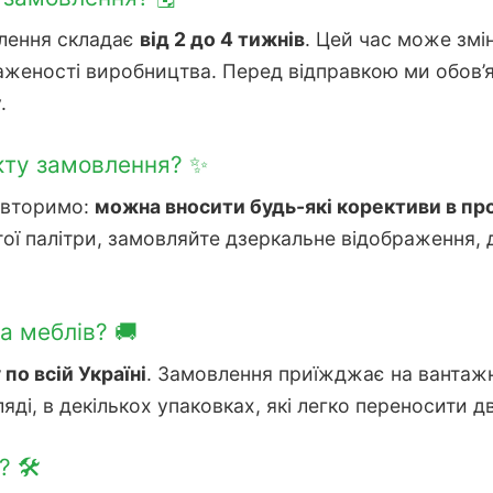
влення складає
від 2 до 4 тижнів
. Цей час може змі
таженості виробництва. Перед відправкою ми обов’
.
кту замовлення? ✨
повторимо:
можна вносити будь-які корективи в пр
тої палітри, замовляйте дзеркальне відображення,
а меблів? 🚚
по всій Україні
. Замовлення приїжджає на вантажні
яді, в декількох упаковках, які легко переносити 
 🛠️