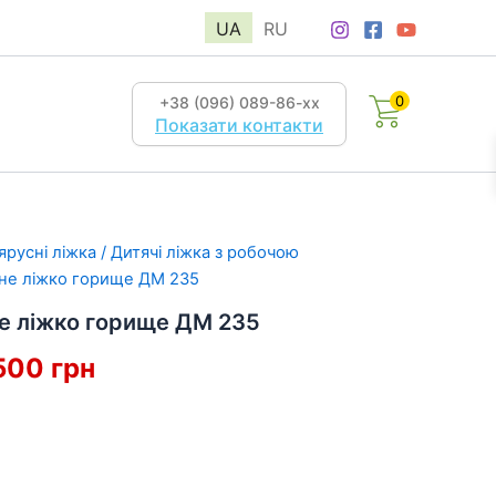
UA
RU
0
+38 (096) 089-86-хх
Показати контакти
ярусні ліжка
/
Дитячі ліжка з робочою
сне ліжко горище ДМ 235
е ліжко горище ДМ 235
гінальна
Поточна
 500
грн
а:
ціна:
21