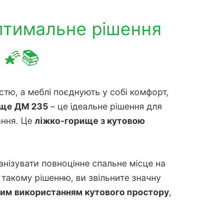
птимальне рішення
 🌠📚
тю, а меблі поєднують у собі комфорт,
ище ДМ 235
– це ідеальне рішення для
ання. Це
ліжко-горище з кутовою
нізувати повноцінне спальне місце на
 такому рішенню, ви звільните значну
им використанням кутового простору
,