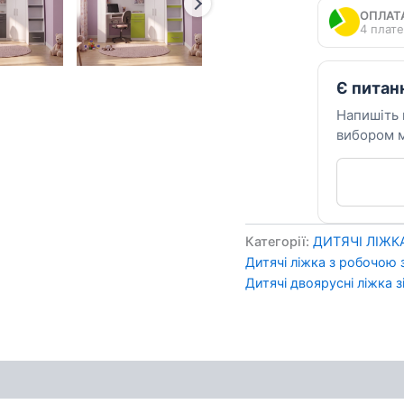
кількість
ОПЛАТ
4 плате
Є питан
Напишіть
вибором м
Категорії:
ДИТЯЧІ ЛІЖК
Дитячі ліжка з робочою
Дитячі двоярусні ліжка з
ення