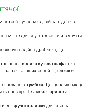
итячої
потреб сучасних дітей та підлітків:
лене місце для сну, створюючи відчуття
абезпечує надійна драбинка, що
озташована
велика кутова шафа
, яка
 іграшок та інших речей. Це
ліжко-
нтегрованою
тумбою
. Це ідеальне місце
ить простір. Це
ліжко-горище з
бачені
зручні полички
для книг та