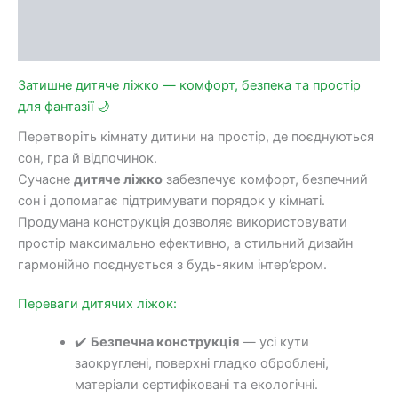
Доставка та оплата
Обмін та повернення
Затишне дитяче ліжко — комфорт, безпека та простір
для фантазії 🌙
Перетворіть кімнату дитини на простір, де поєднуються
сон, гра й відпочинок.
Сучасне
дитяче ліжко
забезпечує комфорт, безпечний
сон і допомагає підтримувати порядок у кімнаті.
Продумана конструкція дозволяє використовувати
простір максимально ефективно, а стильний дизайн
гармонійно поєднується з будь-яким інтер’єром.
Переваги дитячих ліжок:
✔️
Безпечна конструкція
— усі кути
заокруглені, поверхні гладко оброблені,
матеріали сертифіковані та екологічні.