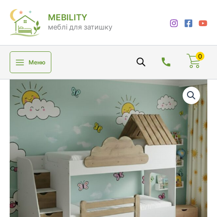
Перейти
MEBILITY
до
меблі для затишку
вмісту
0
Меню