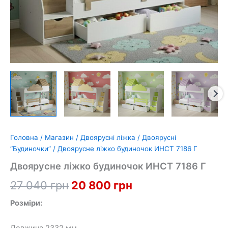
Головна
/
Магазин
/
Двоярусні ліжка
/
Двоярусні
“Будиночки”
/ Двоярусне ліжко будиночок ИНСТ 7186 Г
Двоярусне ліжко будиночок ИНСТ 7186 Г
Оригінальна
Поточна
27 040
грн
20 800
грн
ціна:
ціна:
Розміри:
27
20