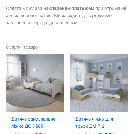
Оплата можлива
накладеним платежем
при отриманні
або за передоплатою. Ми завжди підтверджуємо
замовлення перед відправленням.
Супутні товари
Дитяче односпальне
Дитяче ліжко для
ліжко ДОК 205
трьох ДМ 712