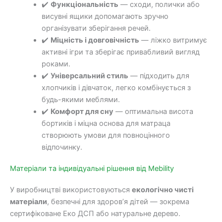
✔️
Функціональність
— сходи, полички або
висувні ящики допомагають зручно
організувати зберігання речей.
✔️
Міцність і довговічність
— ліжко витримує
активні ігри та зберігає привабливий вигляд
роками.
✔️
Універсальний стиль
— підходить для
хлопчиків і дівчаток, легко комбінується з
будь-якими меблями.
✔️
Комфорт для сну
— оптимальна висота
бортиків і міцна основа для матраца
створюють умови для повноцінного
відпочинку.
Матеріали та індивідуальні рішення від Mebility
У виробництві використовуються
екологічно чисті
матеріали
, безпечні для здоров’я дітей — зокрема
сертифіковане Еко ДСП або натуральне дерево.