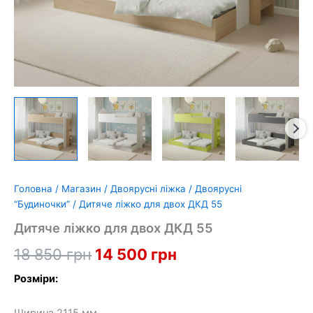
Головна
/
Магазин
/
Двоярусні ліжка
/
Двоярусні
“Будиночки”
/ Дитяче ліжко для двох ДКД 55
Дитяче ліжко для двох ДКД 55
Оригінальна
Поточна
18 850
грн
14 500
грн
ціна:
ціна:
Розміри:
18
14