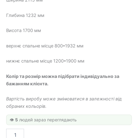
Ширина 2115 мм
850 грн.
500 грн.
Глибина 1232 мм
Висота 1700 мм
верхнє спальне місце 800*1932 мм
нижнє спальне місце 1200*1900 мм
Колір та розмір можна підібрати індивідуально за
бажанням клієнта.
Вартість виробу може змінюватися в залежності від
обраних кольорів.
👁️
5
людей зараз переглядають
Дитяче
ліжко