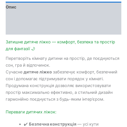
Опис
Доставка та оплата
Обмін та повернення
Затишне дитяче ліжко — комфорт, безпека та простір
для фантазії 🌙
Перетворіть кімнату дитини на простір, де поєднуються
сон, гра й відпочинок.
Сучасне
дитяче ліжко
забезпечує комфорт, безпечний
сон і допомагає підтримувати порядок у кімнаті.
Продумана конструкція дозволяє використовувати
простір максимально ефективно, а стильний дизайн
гармонійно поєднується з будь-яким інтер’єром.
Переваги дитячих ліжок:
✔️
Безпечна конструкція
— усі кути