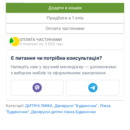
для
Додати в кошик
двох
ДКД
Придбати в 1 клік
55
Оплата частинами
кількість
ОПЛАТА ЧАСТИНАМИ
4 платежі по 3 625 грн
Є питання чи потрібна консультація?
Напишіть нам у зручний месенджер — допоможемо
з вибором меблів та оформленням замовлення.
Категорії:
ДИТЯЧІ ЛІЖКА
,
Двоярусні “Будиночки”
,
Ліжка
"Будиночки"
,
Двоярусні дитячі ліжка Будиночки