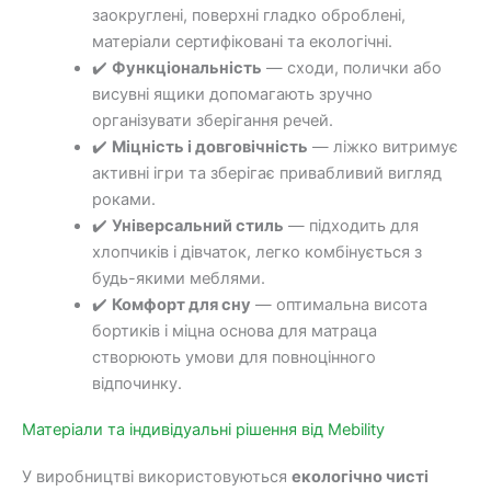
заокруглені, поверхні гладко оброблені,
матеріали сертифіковані та екологічні.
✔️
Функціональність
— сходи, полички або
висувні ящики допомагають зручно
організувати зберігання речей.
✔️
Міцність і довговічність
— ліжко витримує
активні ігри та зберігає привабливий вигляд
роками.
✔️
Універсальний стиль
— підходить для
хлопчиків і дівчаток, легко комбінується з
будь-якими меблями.
✔️
Комфорт для сну
— оптимальна висота
бортиків і міцна основа для матраца
створюють умови для повноцінного
відпочинку.
Матеріали та індивідуальні рішення від Mebility
У виробництві використовуються
екологічно чисті