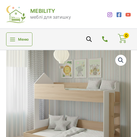
Перейти
MEBILITY
до
меблі для затишку
вмісту
0
Меню