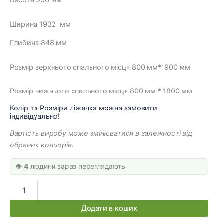
Висота 900 мм
240 грн.
800 грн.
Ширина 19
32
мм
Глибина 848 мм
Розмір верхнього спального місця 800 мм*1900 мм
Розмір нижнього спального місця 800 мм * 1800 мм
Колір та Розміри ліжечка можна замовити
індивідуально!
Вартість виробу може змінюватися в залежності від
обраних кольорів.
👁️
4
людини зараз переглядають
Висувне
ліжко
для
Додати в кошик
двох