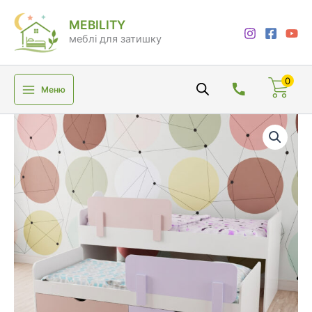
Перейти
MEBILITY
до
меблі для затишку
вмісту
0
Меню