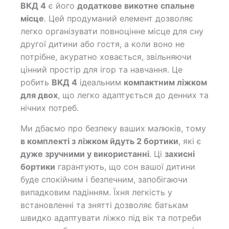
ВКД 4
є його
додаткове викотне спальне
місце
. Цей продуманий елемент дозволяє
легко організувати повноцінне місце для сну
другої дитини або гостя, а коли воно не
потрібне, акуратно ховається, звільняючи
цінний простір для ігор та навчання. Це
робить
ВКД 4
ідеальним
компактним ліжком
для двох
, що легко адаптується до денних та
нічних потреб.
Ми дбаємо про безпеку ваших малюків, тому
в комплекті з ліжком йдуть 2 бортики
, які є
дуже зручними у використанні
. Ці
захисні
бортики
гарантують, що сон вашої дитини
буде спокійним і безпечним, запобігаючи
випадковим падінням. Їхня легкість у
встановленні та знятті дозволяє батькам
швидко адаптувати ліжко під вік та потреби