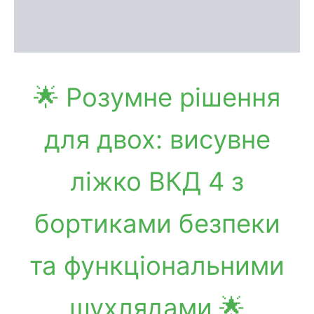
Доставка та оплата
Обмін та повернення
🌟 Розумне рішення
для двох: висувне
ліжко ВКД 4 з
бортиками безпеки
та функціональними
шухлядами 🌟