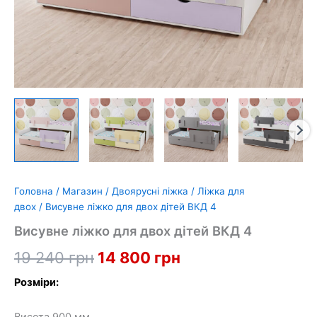
Головна
/
Магазин
/
Двоярусні ліжка
/
Ліжка для
двох
/ Висувне ліжко для двох дітей ВКД 4
Висувне ліжко для двох дітей ВКД 4
Оригінальна
Поточна
19 240
грн
14 800
грн
ціна:
ціна:
Розміри:
19
14