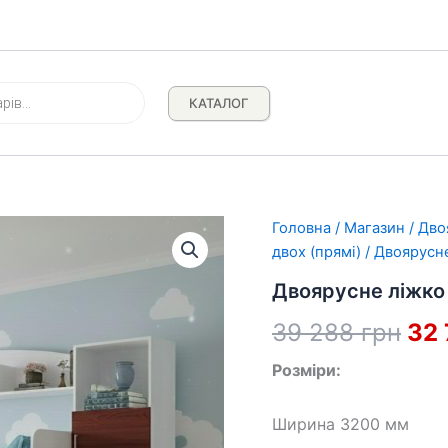
КАТАЛОГ
Головна
/
Магазин
/
Дво
двох (прямі)
/ Двоярусн
Двоярусне ліжко
Ори
39 288
грн
32
цін
Розміри:
39
Ширина 3200 мм