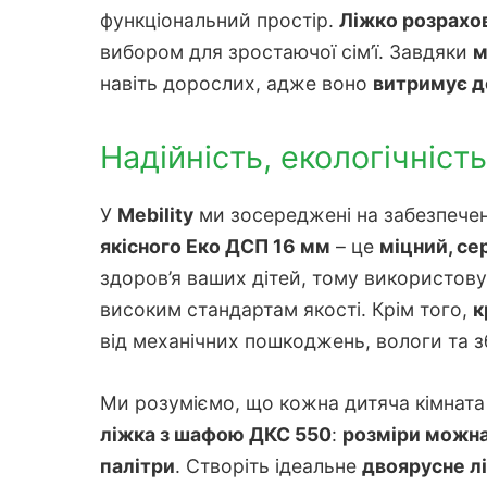
функціональний простір.
Ліжко розрахова
вибором для зростаючої сім’ї. Завдяки
м
навіть дорослих, адже воно
витримує д
Надійність, екологічніст
У
Mebility
ми зосереджені на забезпеченн
якісного Еко ДСП 16 мм
– це
міцний, се
здоров’я ваших дітей, тому використову
високим стандартам якості. Крім того,
к
від механічних пошкоджень, вологи та з
Ми розуміємо, що кожна дитяча кімната
ліжка з шафою ДКС 550
:
розміри можна
палітри
. Створіть ідеальне
двоярусне л