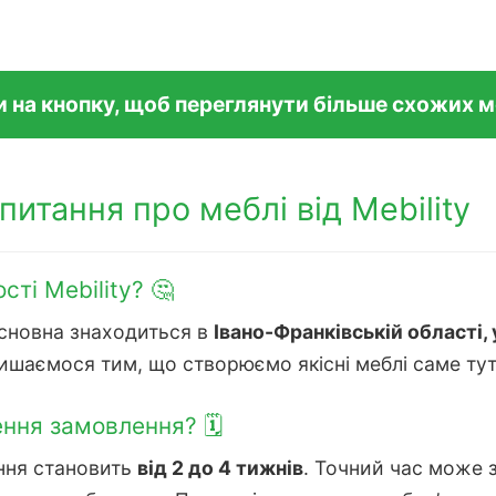
и на кнопку, щоб переглянути більше схожих 
апитання про меблі від Mebility
ті Mebility? 🤔
 Основна знаходиться в
Івано-Франківській області,
ишаємося тим, що створюємо якісні меблі саме тут, 
ння замовлення? 🗓️
ння становить
від 2 до 4 тижнів
. Точний час може 