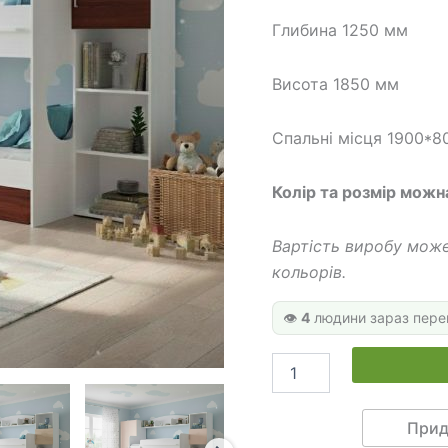
288
Глибина 1250 мм
Висота 1850 мм
Спальні місця 1900*8
Колір та розмір можн
Вартість виробу може
кольорів.
👁️
4
людини зараз пере
Двоярусне
ліжко
з
шафою
Прид
ДКС