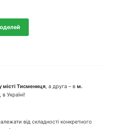
моделей
 у місті Тисмениця
, а друга – в
м.
в Україні!
залежати від складності конкретного