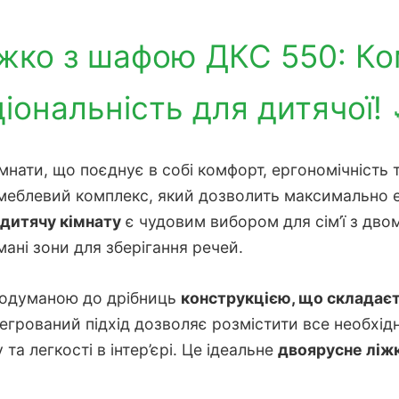
жко з шафою ДКС 550: Ко
іональність для дитячої! 
мнати, що поєднує в собі комфорт, ергономічність 
 меблевий комплекс, який дозволить максимально 
 дитячу кімнату
є чудовим вибором для сім’ї з дв
ані зони для зберігання речей.
родуманою до дрібниць
конструкцією, що складаєт
нтегрований підхід дозволяє розмістити все необхідн
та легкості в інтер’єрі. Це ідеальне
двоярусне ліж