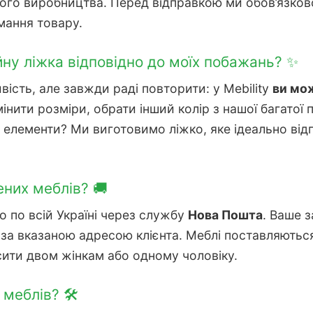
ого виробництва. Перед відправкою ми обов’язков
мання товару.
ну ліжка відповідно до моїх побажань? ✨
ість, але завжди раді повторити: у Mebility
ви мож
інити розміри, обрати інший колір з нашої багатої
і елементи? Ми виготовимо ліжко, яке ідеально ві
них меблів? 🚚
 по всій Україні через службу
Нова Пошта
. Ваше 
за вказаною адресою клієнта. Меблі поставляються 
сити двом жінкам або одному чоловіку.
меблів? 🛠️