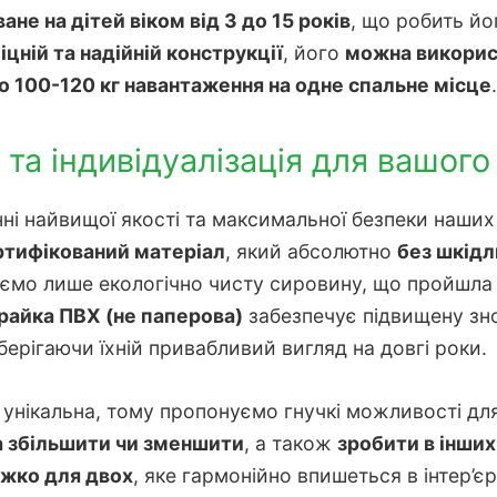
не на дітей віком від 3 до 15 років
, що робить йо
іцній та надійній конструкції
, його
можна викорис
о 100-120 кг навантаження на одне спальне місце
.
ь та індивідуалізація для вашог
і найвищої якості та максимальної безпеки наших 
ртифікований матеріал
, який абсолютно
без шкідл
ємо лише екологічно чисту сировину, що пройшла вс
райка ПВХ (не паперова)
забезпечує підвищену зно
берігаючи їхній привабливий вигляд на довгі роки.
 унікальна, тому пропонуємо гнучкі можливості дл
 збільшити чи зменшити
, а також
зробити в інших
іжко для двох
, яке гармонійно впишеться в інтер’єр