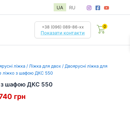
UA
RU
0
+38 (096) 089-86-хх
Показати контакти
ярусні ліжка
/
Ліжка для двох
/
Двоярусні ліжка для
е ліжко з шафою ДКС 550
 з шафою ДКС 550
гінальна
Поточна
 740
грн
а:
ціна:
32