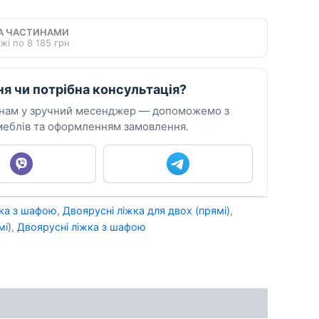
А ЧАСТИНАМИ
жі по 8 185 грн
ня чи потрібна консультація?
 нам у зручний месенджер — допоможемо з
еблів та оформленням замовлення.
жка з шафою
,
Двоярусні ліжка для двох (прямі)
,
мі)
,
Двоярусні ліжка з шафою