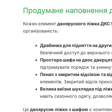
Продумане наповнення д
Кожен елемент
двоярусного ліжка ДКС
організованість:
Драбинка для підняття на друг
безпечний доступ до верхнього 
Простора шафа на двоє дверця
підтримувати порядок та уникну
Пенал з закритим відсіком та в
елементів. Закритий відсік прихо
Велика виїзна шухлядка під лі
навіть сезонного одягу, дозвол
Це
двоярусне ліжко з шафою
є комплек