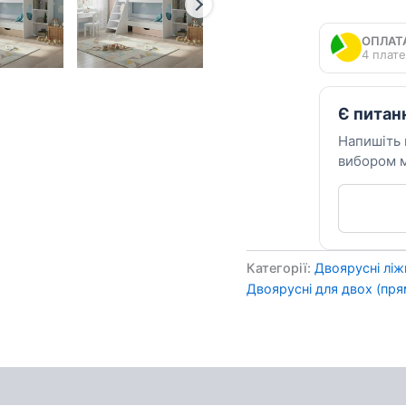
550
кількість
ОПЛАТ
4 плате
Є питан
Напишіть
вибором м
Категорії:
Двоярусні лі
Двоярусні для двох (пря
ення