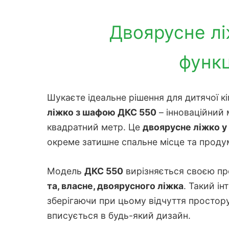
Двоярусне лі
функц
Шукаєте ідеальне рішення для дитячої кі
ліжко з шафою ДКС 550
– інноваційний
квадратний метр. Це
двоярусне ліжко у
окреме затишне спальне місце та продум
Модель
ДКС 550
вирізняється своєю п
та, власне, двоярусного ліжка
. Такий і
зберігаючи при цьому відчуття простору 
вписується в будь-який дизайн.