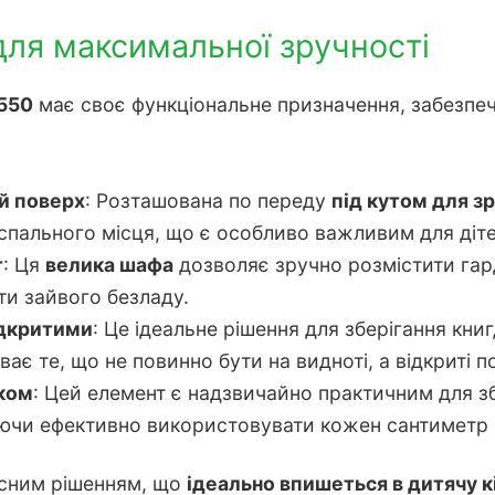
ля максимальної зручності
 550
має своє функціональне призначення, забезпе
ий поверх
: Розташована по переду
під кутом для з
спального місця, що є особливо важливим для діте
т
: Ця
велика шафа
дозволяє зручно розмістити гар
ти зайвого безладу.
ідкритими
: Це ідеальне рішення для зберігання кн
ває те, що не повинно бути на видноті, а відкриті п
жком
: Цей елемент є надзвичайно практичним для збе
яючи ефективно використовувати кожен сантиметр 
сним рішенням, що
ідеально впишеться в дитячу к