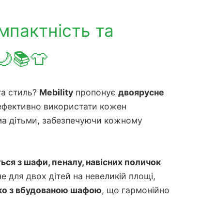
мпактність та
🌙📚👕
та стиль?
Mebility
пропонує
двоярусне
ефективно використати кожен
ома дітьми, забезпечуючи кожному
ься з шафи, пеналу, навісних поличок
е для двох дітей на невеликій площі,
ко з вбудованою шафою
, що гармонійно