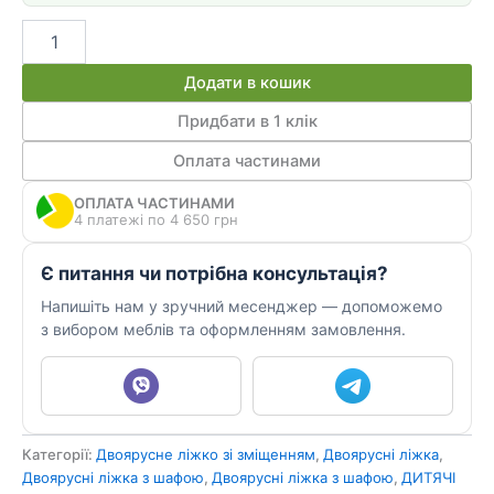
Дитяче
ліжко
для
Додати в кошик
двох
ДКЧ
Придбати в 1 клік
180
Оплата частинами
кількість
ОПЛАТА ЧАСТИНАМИ
4 платежі по 4 650 грн
Є питання чи потрібна консультація?
Напишіть нам у зручний месенджер — допоможемо
з вибором меблів та оформленням замовлення.
Категорії:
Двоярусне ліжко зі зміщенням
,
Двоярусні ліжка
,
Двоярусні ліжка з шафою
,
Двоярусні ліжка з шафою
,
ДИТЯЧІ