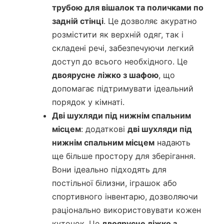
трубою для вішалок та поличками по
задній стінці
. Це дозволяє акуратно
розмістити як верхній одяг, так і
складені речі, забезпечуючи легкий
доступ до всього необхідного. Це
двоярусне ліжко з шафою
, що
допомагає підтримувати ідеальний
порядок у кімнаті.
Дві шухляди під нижнім спальним
місцем
: додаткові
дві шухляди під
нижнім спальним місцем
надають
ще більше простору для зберігання.
Вони ідеально підходять для
постільної білизни, іграшок або
спортивного інвентарю, дозволяючи
раціонально використовувати кожен
куточок. Це
двоярусне ліжко з