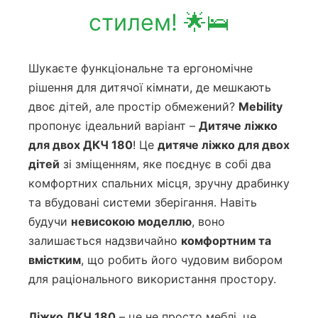
стилем! 🌟🛌
Шукаєте функціональне та ергономічне
рішення для дитячої кімнати, де мешкають
двоє дітей, але простір обмежений?
Mebility
пропонує ідеальний варіант –
Дитяче ліжко
для двох ДКЧ 180
! Це
дитяче ліжко для двох
дітей
зі зміщенням, яке поєднує в собі два
комфортних спальних місця, зручну драбинку
та вбудовані системи зберігання. Навіть
будучи
невисокою моделлю
, воно
залишається надзвичайно
комфортним та
вмістким
, що робить його чудовим вибором
для раціонального використання простору.
Ліжко ДКЧ 180
– це не просто меблі, це