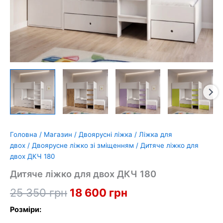
Головна
/
Магазин
/
Двоярусні ліжка
/
Ліжка для
двох
/
Двоярусне ліжко зі зміщенням
/ Дитяче ліжко для
двох ДКЧ 180
Дитяче ліжко для двох ДКЧ 180
Оригінальна
Поточна
25 350
грн
18 600
грн
ціна:
ціна:
Розміри: