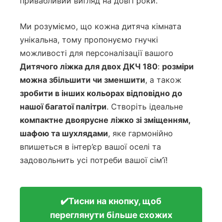
привабливий вигляд на довгі роки.
Ми розуміємо, що кожна дитяча кімната
унікальна, тому пропонуємо гнучкі
можливості для персоналізації вашого
Дитячого ліжка для двох ДКЧ 180
:
розміри
можна збільшити чи зменшити
, а також
зробити в інших кольорах відповідно до
нашої багатої палітри
. Створіть ідеальне
компактне двоярусне ліжко зі зміщенням,
шафою та шухлядами
, яке гармонійно
впишеться в інтер’єр вашої оселі та
задовольнить усі потреби вашої сім’ї!
✔️Тисни на кнопку, щоб
переглянути більше схожих