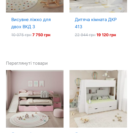
Висувне ліжко для
Дитяча кімната ДКР
двох ВКД 3
413
Оригінальна
Поточна
Оригінальна
Поточна
10 075
грн
7 750
грн
22 944
грн
19 120
грн
ціна:
ціна:
ціна:
ціна:
10
7
22
19
075 грн.
750 грн.
944 грн.
120 грн.
Переглянуті товари