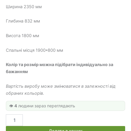
28
22
Ширина 2350 мм
600 грн.
000 грн.
Глибина 832 мм
Висота 1800 мм
Спальні місця 1900*800 мм
Колір та розмір можна підібрати індивідуально за
бажанням
Вартість виробу може змінюватися в залежності від
обраних кольорів.
👁️
4
людини зараз переглядають
Ліжко-
горище
для