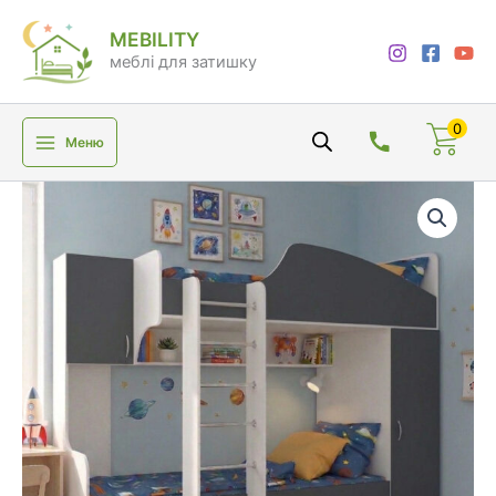
Перейти
MEBILITY
до
меблі для затишку
вмісту
0
Меню