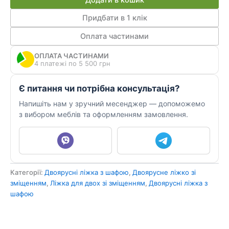
Додати в кошик
двох
з
Придбати в 1 клік
шафами
Оплата частинами
ДКЧ
1170
ОПЛАТА ЧАСТИНАМИ
кількість
4 платежі по 5 500 грн
Є питання чи потрібна консультація?
Напишіть нам у зручний месенджер — допоможемо
з вибором меблів та оформленням замовлення.
Категорії:
Двоярусні ліжка з шафою
,
Двоярусне ліжко зі
зміщенням
,
Ліжка для двох зі зміщенням
,
Двоярусні ліжка з
шафою