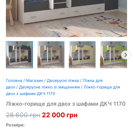
Головна
/
Магазин
/
Двоярусні ліжка
/
Ліжка для
двох
/
Двоярусне ліжко зі зміщенням
/ Ліжко-горище для
двох з шафами ДКЧ 1170
Ліжко-горище для двох з шафами ДКЧ 1170
Оригінальна
Поточна
28 600
грн
22 000
грн
ціна:
ціна:
Розміри: