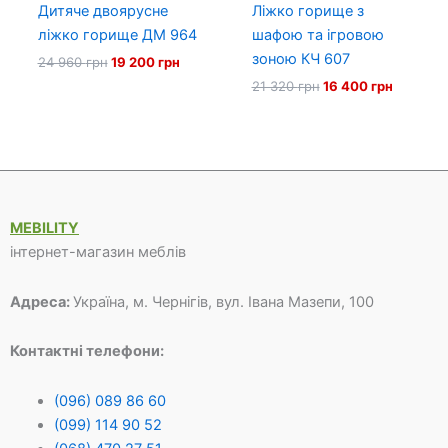
Дитяче двоярусне
Ліжко горище з
ліжко горище ДМ 964
шафою та ігровою
зоною КЧ 607
Оригінальна
Поточна
24 960
грн
19 200
грн
ціна:
ціна:
Оригінальна
Поточн
21 320
грн
16 400
грн
24
19
ціна:
ціна:
960 грн.
200 грн.
21
16
320 грн.
400 грн.
MEBILITY
інтернет-магазин меблів
Адреса:
Україна, м. Чернігів, вул. Івана Мазепи, 100
Контактні телефони:
(096) 089 86 60
(099) 114 90 52