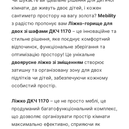
Чи шукаєте ви ідеальне рішення для дитячої
кімнати, де живуть двоє дітей, і кожен
сантиметр простору на вагу золота?
Mebility
з радістю пропонує вам
Ліжко-горище для
двох зі шафами ДКЧ 1170
– це інноваційне та
стильне рішення, яке поєднує комфортний
відпочинок, функціональне зберігання та
оптимізацію простору! Це унікальне
двоярусне ліжко зі зміщенням
створює
затишну та організовану зону для двох
підлітків чи дітей, забезпечуючи кожному
особистий простір.
Ліжко ДКЧ 1170
– це не просто меблі, це
продуманий багатофункціональний комплекс,
що дозволяє організувати простір кімнати
максимально ефективно, сприяючи як