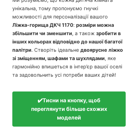
Ми розуміємо, що кожна дитяча кімната
унікальна, тому пропонуємо гнучкі
можливості для персоналізації вашого
Ліжка-горища ДКЧ 1170
:
розміри можна
збільшити чи зменшити
, а також
зробити в
інших кольорах відповідно до нашої багатої
палітри
. Створіть ідеальне
двоярусне ліжко
зі зміщенням, шафами та шухлядами
, яке
гармонійно впишеться в інтер’єр вашої оселі
та задовольнить усі потреби ваших дітей!
✔️Тисни на кнопку, щоб
переглянути більше схожих
моделей