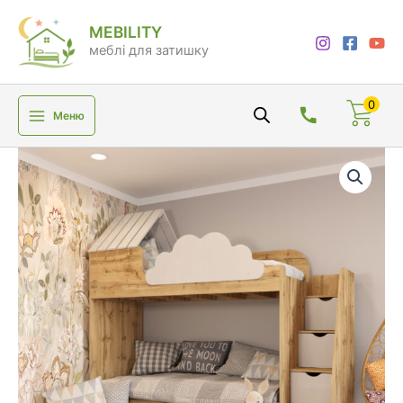
Перейти
MEBILITY
до
меблі для затишку
вмісту
0
Меню