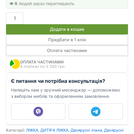
👁️
6
людей зараз переглядають
Ліжко
будинок
для
Додати в кошик
трьох
дітей
Придбати в 1 клік
ИНСТ
Оплата частинами
74
кількість
ОПЛАТА ЧАСТИНАМИ
4 платежі по 5 500 грн
Є питання чи потрібна консультація?
Напишіть нам у зручний месенджер — допоможемо
з вибором меблів та оформленням замовлення.
Категорії:
ЛІЖКА
,
ДИТЯЧІ ЛІЖКА
,
Двоярусні ліжка
,
Двоярусні