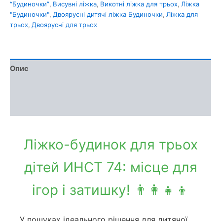
“Будиночки”
,
Висувні ліжка
,
Викотні ліжка для трьох
,
Ліжка
"Будиночки"
,
Двоярусні дитячі ліжка Будиночки
,
Ліжка для
трьох
,
Двоярусні для трьох
Опис
Доставка та оплата
Обмін та повернення
Ліжко-будинок для трьох
дітей ИНСТ 74: місце для
ігор і затишку! 👨‍👩‍👧‍👦
У пошуках ідеального рішення для дитячої