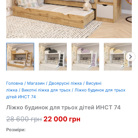
Головна
/
Магазин
/
Двоярусні ліжка
/
Висувні
ліжка
/
Викотні ліжка для трьох
/ Ліжко будинок для трьох
дітей ИНСТ 74
Ліжко будинок для трьох дітей ИНСТ 74
Оригінальна
Поточна
28 600
грн
22 000
грн
ціна:
ціна:
Розміри: