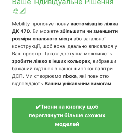
Ваше Індивідуальне Рішення
🎨📐
Mebility пропонує повну
кастомізацію
ліжка
ДК 470
. Ви можете
збільшити чи зменшити
розміри
спального місця
або загальної
конструкції, щоб вона ідеально вписалася у
Ваш простір. Також доступна можливість
зробити ліжко в інших кольорах
, вибравши
бажаний відтінок з нашої широкої палітри
ДСП. Ми створюємо
ліжка
, які повністю
відповідають
Вашим унікальним вимогам
.
✔️Тисни на кнопку щоб
переглянути більше схожих
моделей