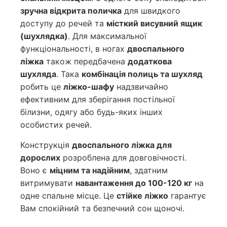
зручна відкрита поличка
для швидкого
доступу до речей та
місткий висувний ящик
(шухлядка)
. Для максимальної
функціональності, в ногах
двоспального
ліжка
також передбачена
додаткова
шухляда
. Така
комбінація полиць та шухляд
робить це
ліжко-шафу
надзвичайно
ефективним для зберігання постільної
білизни, одягу або будь-яких інших
особистих речей.
Конструкція
двоспального ліжка для
дорослих
розроблена для довговічності.
Воно є
міцним та надійним
, здатним
витримувати
навантаження до 100-120 кг
на
одне спальне місце. Це
стійке ліжко
гарантує
Вам спокійний та безпечний сон щоночі.