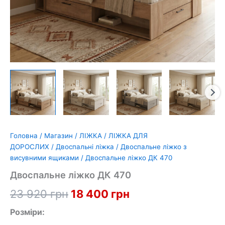
Головна
/
Магазин
/
ЛІЖКА
/
ЛІЖКА ДЛЯ
ДОРОСЛИХ
/
Двоспальні ліжка
/
Двоспальне ліжко з
висувними ящиками
/ Двоспальне ліжко ДК 470
Двоспальне ліжко ДК 470
Оригінальна
Поточна
23 920
грн
18 400
грн
ціна:
ціна:
Розміри: