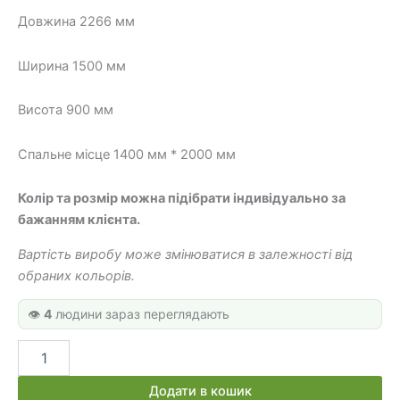
23
18
Довжина 2266 мм
920 грн.
400 грн.
Ширина 1500 мм
Висота 900 мм
Спальне місце 1400 мм * 2000 мм
Колір та розмір можна підібрати індивідуально за
бажанням клієнта.
Вартість виробу може змінюватися в залежності від
обраних кольорів.
👁️
4
людини зараз переглядають
Двоспальне
ліжко
ДК
Додати в кошик