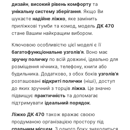
дизайн
,
високий рівень комфорту
та
унікальну систему зберігання
. Якщо Ви
шукаєте
надійне ліжко
, яке замінить
приліжкові тумби та комод, модель
ДК 470
стане Вашим найкращим вибором.
Ключовою особливістю цієї моделі є її
багатофункціональне узголів’я
. Воно має
зручну поличку
по всій довжині, ідеально для
розміщення нічника, телефону, книги або
будильника. Додатково, з обох боків
узголів’я
розташовані
відкриті полички
(ніші), доступ
до яких зручний з торців
ліжка
. Це значно
підвищує
практичність
та допомагає
підтримувати
ідеальний порядок
.
Ліжко ДК 470
також вражає своєю
продуманою організацією простору під
спальним місцем
. З одного боку знаходиться