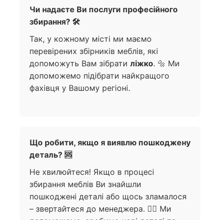
Чи надаєте Ви послуги професійного
збирання? 🛠️
Так, у кожному місті ми маємо
перевірених збірників меблів, які
допоможуть Вам зібрати
ліжко
. 🔩 Ми
допоможемо підібрати найкращого
фахівця у Вашому регіоні.
Що робити, якщо я виявлю пошкоджену
деталь? 🆘
Не хвилюйтеся! Якщо в процесі
збирання меблів Ви знайшли
пошкоджені деталі або щось зламалося
– звертайтеся до менеджера. 🙋‍♀️ Ми