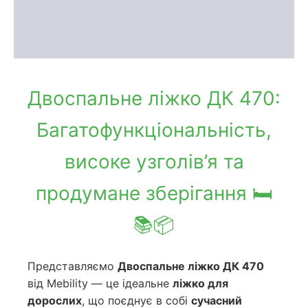
Доставка та оплата
Обмін та повернення
Двоспальне ліжко ДК 470:
Багатофункціональність,
високе узголів’я та
продумане зберігання 🛏️
📚📦
Представляємо
Двоспальне ліжко ДК 470
від Mebility — це ідеальне
ліжко для
дорослих
, що поєднує в собі
сучасний