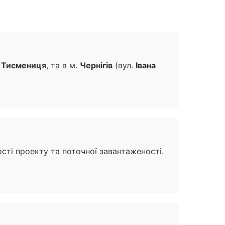
і
Тисмениця
, та в м.
Чернігів
(вул.
Івана
ості проекту та поточної завантаженості.