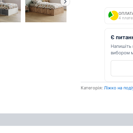
15
кількість
ОПЛАТ
4 плате
Є питан
Напишіть
вибором м
Категорія:
Ліжко на поді
ення