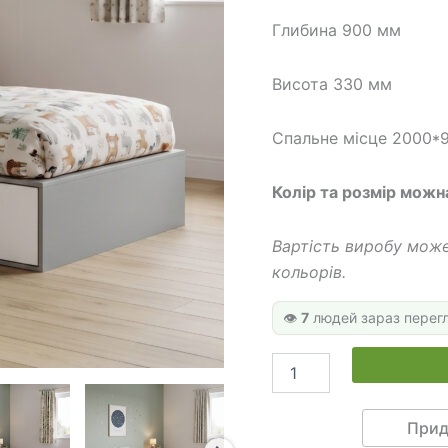
650
Глибина 900 мм
Висота 330 мм
Спальне місце 2000*
Колір та розмір можн
Вартість виробу може
кольорів.
👁️
7
людей зараз перег
Спальне
місце
на
подіумі
Прид
ДКП