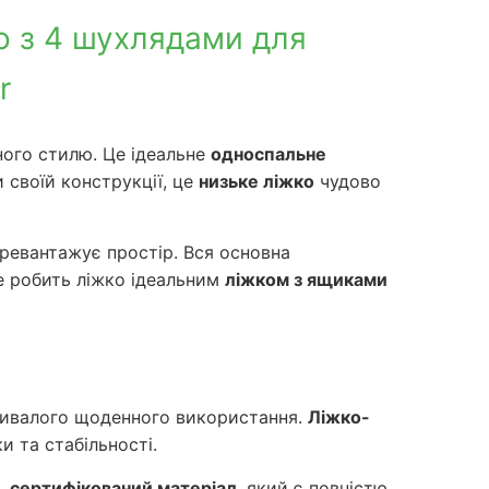
о з 4 шухлядами для
r
сного стилю. Це ідеальне
односпальне
 своїй конструкції, це
низьке ліжко
чудово
еревантажує простір. Вся основна
е робить ліжко ідеальним
ліжком з ящиками
ривалого щоденного використання.
Ліжко-
и та стабільності.
, сертифікований матеріал
, який є повністю