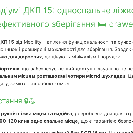
одіумі ДКП 15: односпальне ліжк
ефективного зберігання 🛏️ drawe
ДКП 15
від Mebility – втілення функціональності та суча
очинок і розширені можливості для зберігання. Завдяки
ьню для дорослих
, де цінують мінімалізм і порядок.
бортиків
, що забезпечує легкий доступ і візуально не п
пальним місцем розташовані чотири місткі шухлядки
. Ц
одягу, замінюючи собою комод.
тання 🔒💪
трукція ліжка
міцна та надійна
, розроблена для довгот
00-120 кг на одне спальне місце
, що є гарантією безпек
в: ми використовуємо
якісний Еко ДСП 16 мм
. Це
міцний