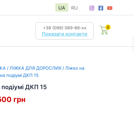
UA
RU
0
+38 (096) 089-86-хх
Показати контакти
КА
/
ЛІЖКА ДЛЯ ДОРОСЛИХ
/
Ліжко на
на подіумі ДКП 15
 подіумі ДКП 15
гінальна
Поточна
500
грн
а:
ціна:
10