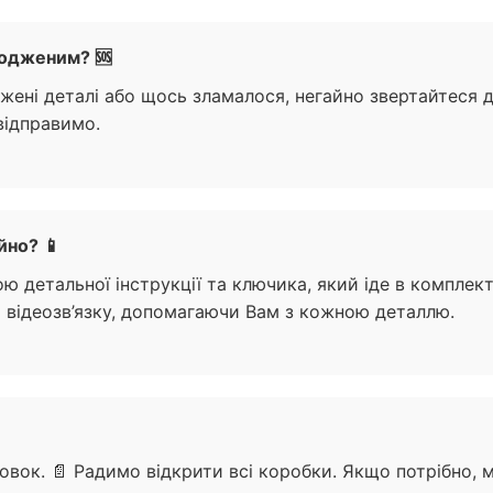
кодженим? 🆘
ені деталі або щось зламалося, негайно звертайтеся д
відправимо.
йно? 📱
ю детальної інструкції та ключика, який іде в комплек
 відеозв’язку, допомагаючи Вам з кожною деталлю.

ковок. 📄 Радимо відкрити всі коробки. Якщо потрібно, 