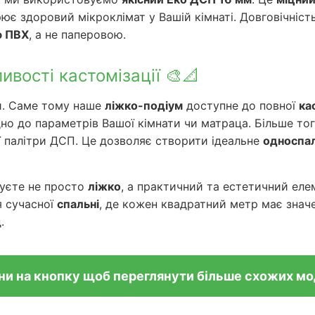
ює здоровий мікроклімат у Вашій кімнаті. Довговічність
ю ПВХ
, а не паперовою.
ивості кастомізації 🎨📐
ий. Саме тому наше
ліжко-подіум
доступне до повної
ка
но до параметрів Вашої кімнати чи матраца. Більше то
ї палітри ДСП. Це дозволяє створити ідеальне
односпал
муєте не просто
ліжко
, а практичний та естетичний еле
я сучасної
спальні
, де кожен квадратний метр має знач
.
ни на кнопку щоб переглянути більше схожих м