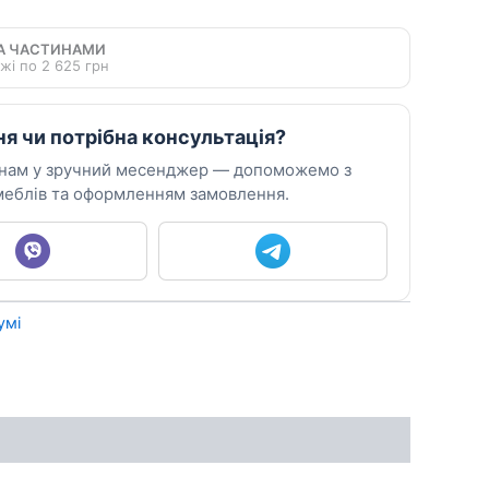
А ЧАСТИНАМИ
жі по 2 625 грн
ня чи потрібна консультація?
 нам у зручний месенджер — допоможемо з
еблів та оформленням замовлення.
умі