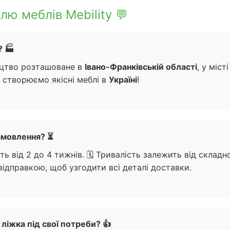
лю меблів Mebility 💬
 🏭
ництво розташоване в
Івано-Франківській області
, у міст
 створюємо якісні меблі в
Україні
!
замовлення? ⏳
 від 2 до 4 тижнів. 🗓️ Тривалість залежить від складн
відправкою, щоб узгодити всі деталі доставки.
ліжка під свої потреби? 👍