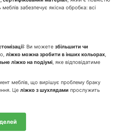
 меблів забезпечує якісна обробка: всі
стомізації
: Ви можете
збільшити чи
го,
ліжко можна зробити в інших кольорах
,
ьне ліжко на подіумі
, яке відповідатиме
мент меблів, що вирішує проблему браку
ення. Це
ліжко з шухлядами
прослужить
оделей