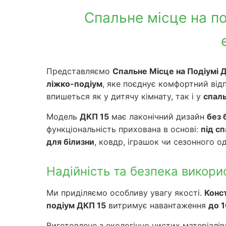
Спальне місце на п
Представляємо
Спальне Місце на Подіумі 
ліжко-подіум
, яке поєднує комфортний відп
впишеться як у дитячу кімнату, так і у
спал
Модель
ДКП 15
має лаконічний дизайн
без 
функціональність прихована в основі:
під с
для білизни
, ковдр, іграшок чи сезонного 
Надійність та безпека викорис
Ми приділяємо особливу увагу якості.
Конс
подіум ДКП 15
витримує навантаження
до 1
Виготовлене з екологічно чистих матеріалі