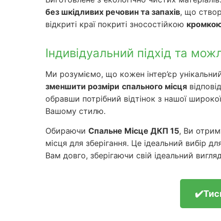
без шкідливих речовин та запахів
, що створ
відкриті краї покриті зносостійкою
кромко
Індивідуальний підхід та можл
Ми розуміємо, що кожен інтер’єр унікальн
зменшити розміри
спального місця
відповід
обравши потрібний відтінок з нашої широко
Вашому стилю.
Обираючи
Спальне Місце ДКП 15
, Ви отри
місця для зберігання. Це ідеальний вибір дл
Вам довго, зберігаючи свій ідеальний вигляд
✔️Тис