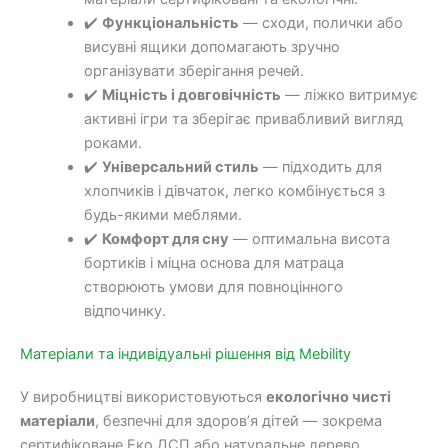
✔️
Функціональність
— сходи, полички або
висувні ящики допомагають зручно
організувати зберігання речей.
✔️
Міцність і довговічність
— ліжко витримує
активні ігри та зберігає привабливий вигляд
роками.
✔️
Універсальний стиль
— підходить для
хлопчиків і дівчаток, легко комбінується з
будь-якими меблями.
✔️
Комфорт для сну
— оптимальна висота
бортиків і міцна основа для матраца
створюють умови для повноцінного
відпочинку.
Матеріали та індивідуальні рішення від Mebility
У виробництві використовуються
екологічно чисті
матеріали
, безпечні для здоров’я дітей — зокрема
сертифіковане Еко ДСП або натуральне дерево.