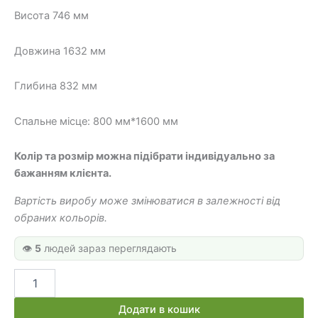
10
8
Висота 746 мм
700 грн.
200 грн.
Довжина 1632 мм
Глибина 832 мм
Спальне місце: 800 мм*1600 мм
Колір та розмір можна підібрати індивідуально за
бажанням клієнта.
Вартість виробу може змінюватися в залежності від
обраних кольорів.
👁️
5
людей зараз переглядають
Односпальне
ліжко
ДК
Додати в кошик
550