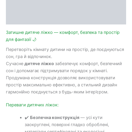
Доставка та оплата
Обмін та повернення
Затишне дитяче ліжко — комфорт, безпека та простір
для фантазії 🌙
Перетворіть кімнату дитини на простір, де поєднуються
сон, гра й відпочинок.
Сучасне
дитяче ліжко
забезпечує комфорт, безпечний
сон і допомагає підтримувати порядок у кімнаті.
Продумана конструкція дозволяє використовувати
простір максимально ефективно, а стильний дизайн
гармонійно поєднується з будь-яким інтер’єром.
Переваги дитячих ліжок:
✔️
Безпечна конструкція
— усі кути
заокруглені, поверхні гладко оброблені,
матеріали сертифіковані та екологічні.