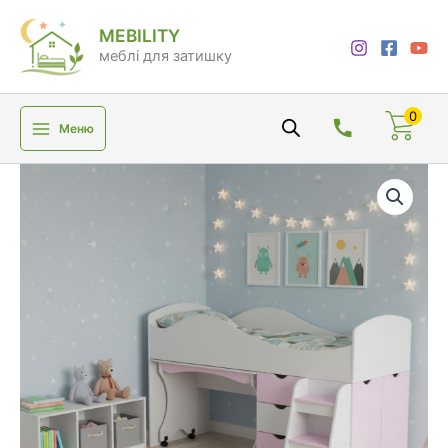
Перейти
MEBILITY
до
меблі для затишку
вмісту
0
Меню