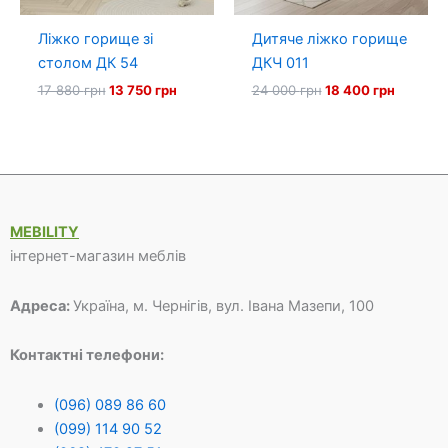
Ліжко горище зі
Дитяче ліжко горище
столом ДК 54
ДКЧ 011
Оригінальна
Поточна
Оригінальна
Поточн
17 880
грн
13 750
грн
24 000
грн
18 400
грн
ціна:
ціна:
ціна:
ціна:
17
13
24
18
880 грн.
750 грн.
000 грн.
400 грн
MEBILITY
інтернет-магазин меблів
Адреса:
Україна, м. Чернігів, вул. Івана Мазепи, 100
Контактні телефони:
(096) 089 86 60
(099) 114 90 52