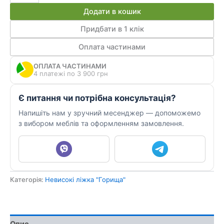
низьке
Додати в кошик
зі
столом
Придбати в 1 клік
ДМО
Оплата частинами
54
Б
ОПЛАТА ЧАСТИНАМИ
кількість
4 платежі по 3 900 грн
Є питання чи потрібна консультація?
Напишіть нам у зручний месенджер — допоможемо
з вибором меблів та оформленням замовлення.
Категорія:
Невисокі ліжка "Горища"
Опис