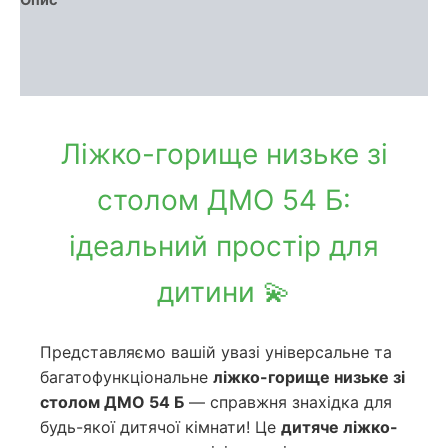
Доставка та оплата
Обмін та повернення
Ліжко-горище низьке зі
столом ДМО 54 Б:
ідеальний простір для
дитини 💫
Представляємо вашій увазі універсальне та
багатофункціональне
ліжко-горище низьке зі
столом ДМО 54 Б
— справжня знахідка для
будь-якої дитячої кімнати! Це
дитяче ліжко-