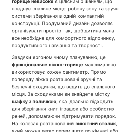
горище невисоке
є цілісним рішенням, що
поєднує спальне місце, робочу зону та зручні
системи зберігання в одній компактній
конструкції. Продуманий дизайн дозволяє
організувати простір так, щоб дитина мала
все необхідне для комфортного відпочинку,
продуктивного навчання та творчості.
Завдяки ергономічному плануванню, це
функціональне ліжко-горище
максимально
використовує кожен сантиметр. Прямо
попереду ліжка розташовані зручні та
безпечні сходинки, що ведуть до спального
місця. За сходинками ви знайдете містку
шафку з поличкою
, яка ідеально підходить
для зберігання книг, іграшок або особистих
речей, допомагаючи підтримувати порядок.
На колесах розташований
викотний столик
,
який можна легко переміщати по кімнаті або