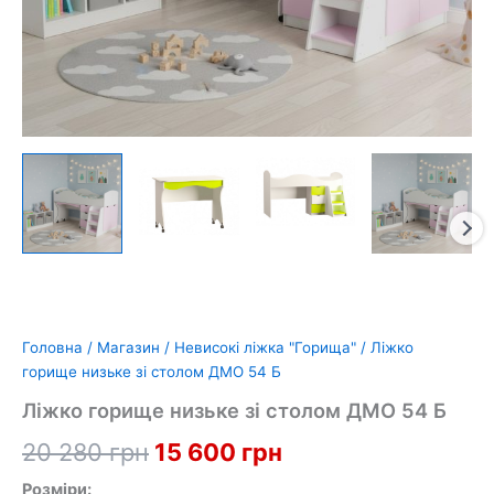
Головна
/
Магазин
/
Невисокі ліжка "Горища"
/ Ліжко
горище низьке зі столом ДМО 54 Б
Ліжко горище низьке зі столом ДМО 54 Б
Оригінальна
Поточна
20 280
грн
15 600
грн
ціна:
ціна:
Розміри: