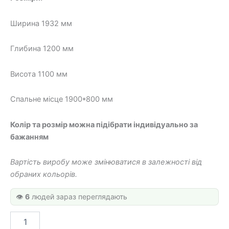
20
15
Ширина 1932 мм
280 грн.
600 грн.
Глибина 1200 мм
Висота 1100 мм
Спальне місце 1900*800 мм
Колір та розмір можна підібрати індивідуально за
бажанням
Вартість виробу може змінюватися в залежності від
обраних кольорів.
👁️
6
людей зараз переглядають
Ліжко
горище