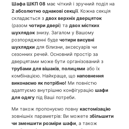
Шафа ШКП 08
має чіткий і зручний поділ на
2 абсолютно однакові секції
. Кожна секція
складається з
двох верхніх дверцяток
(разом
чотири двері
) та
двох містких
шухлядок
знизу. Загалом у Вашому
розпорядженні буде
чотири висувні
шухлядки
для білизни, аксесуарів чи
сезонних речей. Основний простір за
дверцятами може бути організований з
трубами для вішаків
,
полицями
або їх
комбінацією. Найкраще, що
наповнення
виконаємо як потрібно!
Ми повністю
адаптуємо внутрішню конфігурацію
шафи
для одягу
під Ваші потреби.
Ми також пропонуємо повну
кастомізацію
зовнішніх параметрів: Ви можете
збільшити
чи зменшити розміри
шафи
, а також