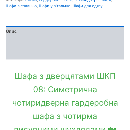
Шафи в спальню
,
Шафи у вітальню
,
Шафи для одягу
Опис
Доставка та оплата
Обмін та повернення
Шафа з дверцятами ШКП
08: Симетрична
чотиридверна гардеробна
шафа з чотирма
висувними шухлядами 🏡