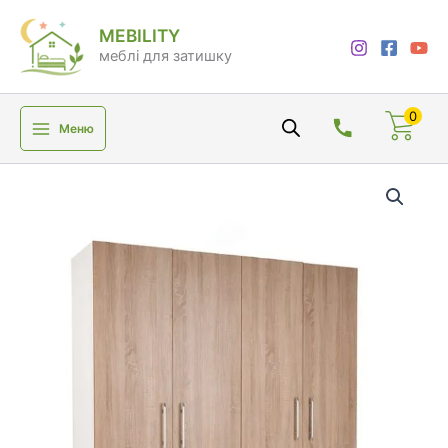
Перейти
MEBILITY
до
меблі для затишку
вмісту
0
Меню