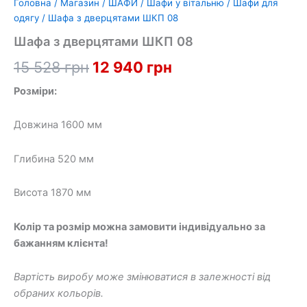
Головна
/
Магазин
/
ШАФИ
/
Шафи у вітальню
/
Шафи для
одягу
/ Шафа з дверцятами ШКП 08
Шафа з дверцятами ШКП 08
Оригінальна
Поточна
15 528
грн
12 940
грн
ціна:
ціна:
Розміри:
15
12
Довжина 1600 мм
528 грн.
940 грн.
Глибина 520 мм
Висота 1870 мм
Колір та розмір можна замовити індивідуально за
бажанням клієнта!
Вартість виробу може змінюватися в залежності від
обраних кольорів.