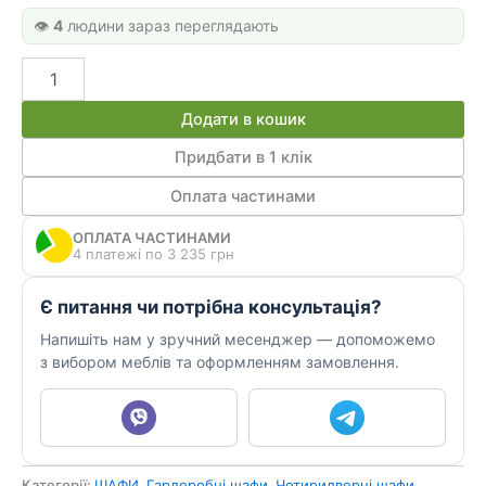
👁️
4
людини зараз переглядають
Шафа
з
дверцятами
Додати в кошик
ШКП
08
Придбати в 1 клік
кількість
Оплата частинами
ОПЛАТА ЧАСТИНАМИ
4 платежі по 3 235 грн
Є питання чи потрібна консультація?
Напишіть нам у зручний месенджер — допоможемо
з вибором меблів та оформленням замовлення.
Категорії:
ШАФИ
,
Гардеробні шафи
,
Чотиридверні шафи
,