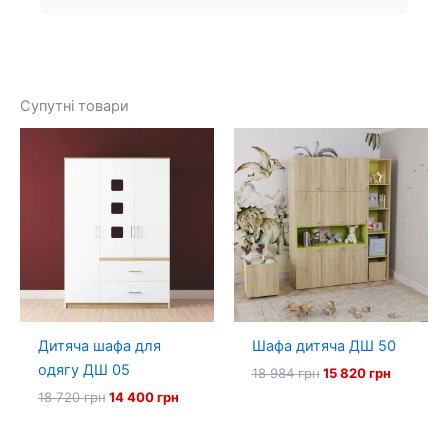
Супутні товари
Дитяча шафа для
Шафа дитяча ДШ 50
одягу ДШ 05
Оригінальна
Поточна
18 984
грн
15 820
грн
ціна:
ціна:
Оригінальна
Поточна
18 720
грн
14 400
грн
18
15
ціна:
ціна:
984 грн.
820 грн.
18
14
720 грн.
400 грн.