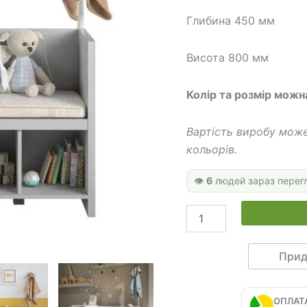
528 
Глибина 450 мм
Висота 800 мм
Колір та розмір можн
Вартість виробу може
кольорів.
👁️
6
людей зараз перег
Стелаж
для
іграшок
та
Прид
книг
МШ
160
ОПЛАТ
кількість