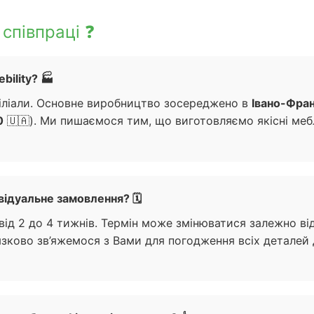
співпраці ❓
ility? 🏭
філіали. Основне виробництво зосереджено в
Івано-Фран
0
🇺🇦). Ми пишаємося тим, що виготовляємо якісні меб
відуальне замовлення? 🗓️
ід 2 до 4 тижнів. Термін може змінюватися залежно від
язково зв’яжемося з Вами для погодження всіх деталей