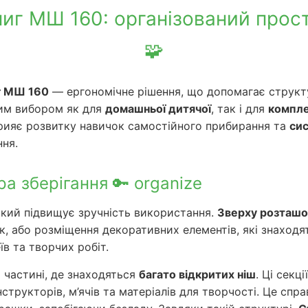
иг МШ 160: організований прост
🧩
г МШ 160
— ергономічне рішення, що допомагає структ
им вибором як для
домашньої дитячої
, так і для
компле
прияє розвитку навичок самостійного прибирання та
сис
ння.
а зберігання 🔑 organize
який підвищує зручність використання.
Зверху розташо
ок, або розміщення декоративних елементів, які знаход
в та творчих робіт.
 частині, де знаходяться
багато відкритих ніш
. Ці секц
структорів, м’ячів та матеріалів для творчості. Це спр