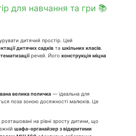
ір для навчання та гри 📚
урувати дитячий простір. Цей
ктації дитячих садків
та
шкільних класів
.
тематизації
речей. Його
конструкція міцна
вана велика поличка
— ідеальна для
яться поза зоною досяжності малюків. Це
ії розташовані на рівні зросту дитини, що
авжній
шафа-органайзер з відкритими