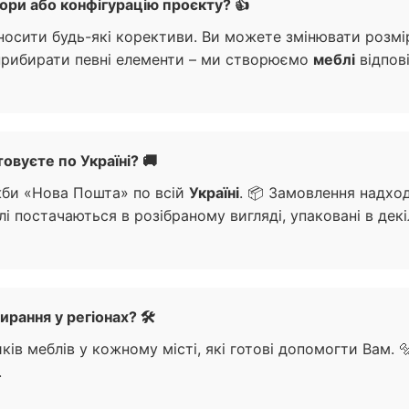
ори або конфігурацію проєкту? 👍
осити будь-які корективи. Ви можете змінювати розмір
прибирати певні елементи – ми створюємо
меблі
відпов
овуєте по Україні? 🚚
би «Нова Пошта» по всій
Україні
. 📦 Замовлення надхо
лі постачаються в розібраному вигляді, упаковані в дек
рання у регіонах? 🛠️
ків меблів у кожному місті, які готові допомогти Вам.
.