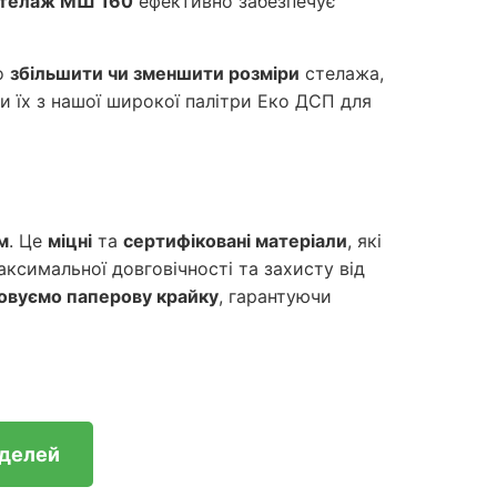
телаж МШ 160
ефективно забезпечує
о
збільшити чи зменшити розміри
стелажа,
и їх з нашої широкої палітри Еко ДСП для
м
. Це
міцні
та
сертифіковані матеріали
, які
аксимальної довговічності та захисту від
овуємо паперову крайку
, гарантуючи
оделей