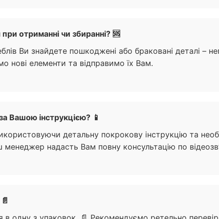
ри отриманні чи збиранні? 🆘
еблів Ви знайдете пошкоджені або браковані деталі – н
имо нові елементи та відправимо їх Вам.
за Вашою інструкцією? 📱
 використовуючи детальну покрокову інструкцію та необ
ш менеджер надасть Вам повну консультацію по відеозв’
 📄
 в одну з упаковок. 📄 Рекомендуємо ретельно перевіри