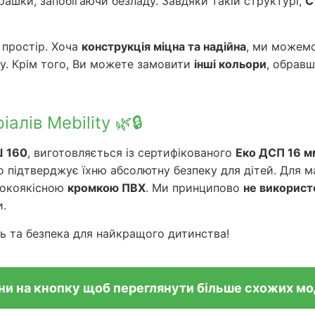
рашки, запобігаючи безладу. Завдяки такій структурі,
С
 простір. Хоча
конструкція міцна та надійна
, ми можем
ту. Крім того, Ви можете замовити
інші кольори
, обравш
алів Mebility 🌿🔒
 160
, виготовляється із сертифікованого
Еко ДСП 16 м
о підтверджує їхню абсолютну безпеку для дітей. Для м
исокоякісною
кромкою ПВХ
. Ми принципово
не використ
и.
ь та безпека для найкращого дитинства!
ни на кнопку щоб переглянути більше схожих м