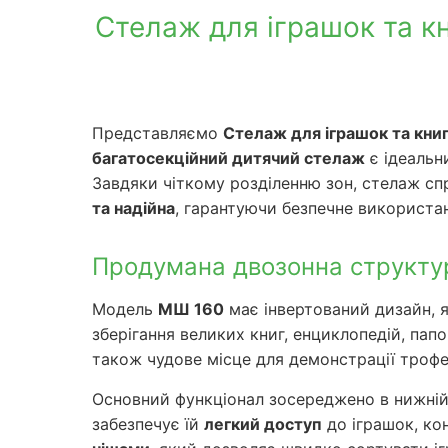
Стелаж для іграшок та кн
Представляємо
Стелаж для іграшок та кни
багатосекційний дитячий стелаж
є ідеальн
Завдяки чіткому розділенню зон, стелаж с
та надійна
, гарантуючи безпечне використа
Продумана двозонна структур
Модель
МШ 160
має інвертований дизайн, 
зберігання великих книг, енциклопедій, пап
також чудове місце для демонстрації трофеї
Основний функціонал зосереджено в нижній
забезпечує їй
легкий доступ
до іграшок, кон