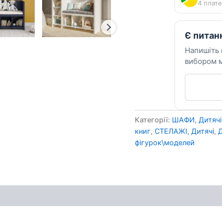
4 плате
Є питан
Напишіть
вибором м
Категорії:
ШАФИ
,
Дитяч
книг
,
СТЕЛАЖІ
,
Дитячі
,
фігурок\моделей
ення