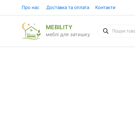
Перейти
Про нас
Доставка та оплата
Контакти
до
вмісту
MEBILITY
Пошук
товарів
меблі для затишку