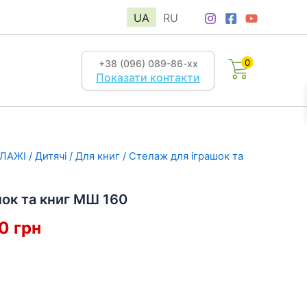
UA
RU
0
+38 (096) 089-86-хх
Показати контакти
ЛАЖІ
/
Дитячі
/
Для книг
/ Стелаж для іграшок та
ок та книг МШ 160
інальна
Поточна
40
грн
:
ціна:
5