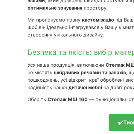
нішами
, який дозволяє швидко сортувати іг
оптимальне зонування
простору.
Ми пропонуємо повну
кастомізацію
під Ваш
щоб він ідеально інтегрувався у Вашу кімна
створення унікального дизайну.
Безпека та якість: вибір матері
Уся наша продукція, включаючи
Стелаж МШ
не містять
шкідливих речовин та запахів
, щ
пошкоджень, усі відкриті краї оброблені в
надійність нашої
дитячої меблі
на довгі рок
Оберіть
Стелаж МШ 160
— функціональніст
✔️Тис