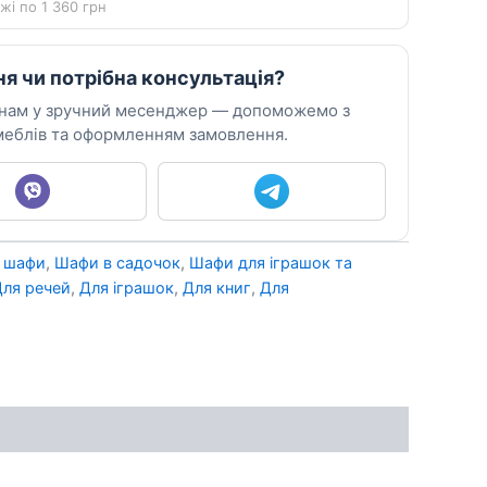
жі по 1 360 грн
ня чи потрібна консультація?
 нам у зручний месенджер — допоможемо з
еблів та оформленням замовлення.
і шафи
,
Шафи в садочок
,
Шафи для іграшок та
Для речей
,
Для іграшок
,
Для книг
,
Для