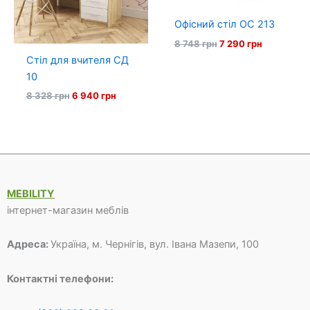
Офісний стіл ОС 213
Оригінальна
Поточна
8 748
грн
7 290
грн
ціна:
ціна:
Стіл для вчителя СД
8
7
10
748 грн.
290 грн.
Оригінальна
Поточна
8 328
грн
6 940
грн
ціна:
ціна:
8
6
328 грн.
940 грн.
MEBILITY
інтернет-магазин меблів
Адреса:
Україна, м. Чернігів, вул. Івана Мазепи, 100
Контактні телефони: