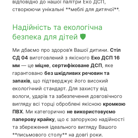
відповідно до нашої палітри Еко ДСП,
створюючи унікальні **меблі для дитячої**.
Надійність та екологічна
безпека для дітей 🛡️
Ми дбаємо про здоров’я Вашої дитини.
Стіл
СД 04
виготовлений з якісного
Еко ДСП 16
мм
— це
міцне
,
сертифіковане ДСП
, яке
гарантовано
без шкідливих речовин та
запахів
, що підтверджує його високий
екологічний стандарт. Для захисту від
вологи, ударів та забезпечення довговічного
вигляду всі торці оброблені якісною
кромкою
ПВХ
. Ми категорично
не використовуємо
паперову крайку
, що є запорукою надійності
та збереження ідеального вигляду Вашого
**письмового столу** на довгі роки.