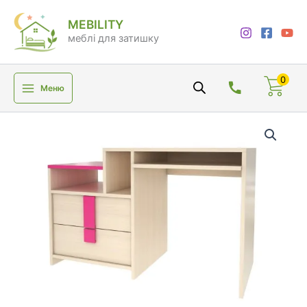
Перейти
MEBILITY
до
меблі для затишку
вмісту
0
Меню