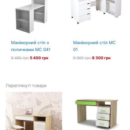
Манікюрний стіл з
Манікюрний стіл МС
поличками МС 041
01
Оригінальна
Поточна
Оригінальна
Поточна
6 480
грн
5 400
грн
9 960
грн
8 300
грн
ціна:
ціна:
ціна:
ціна:
6
5
9
8
480 грн.
400 грн.
960 грн.
300 грн.
Переглянуті товари