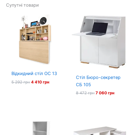
Супутні товари
Відкидний стіл ОС 13
Стіл Бюро-секретер
Оригінальна
Поточна
5 292
грн
4 410
грн
СБ 105
ціна:
ціна:
5
4
Оригінальна
Поточна
8 472
грн
7 060
грн
292 грн.
410 грн.
ціна:
ціна:
8
7
472 грн.
060 грн.