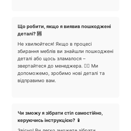
Що робити, якщо я виявив пошкоджені
деталі? 🆘
Не хвилюйтеся! Якщо в процесі
збирання меблів ви знайшли пошкоджені
деталі або щось зламалося –
звертайтеся до менеджера. 🙋‍♀️ Ми
допоможемо, зробимо нові деталі та
відправимо вам.
Чи зможу я зібрати стіл самостійно,
керуючись інструкцією? 📱
Звісно! Ви легко зможете зібрати