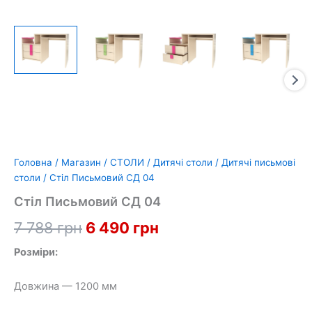
Головна
/
Магазин
/
СТОЛИ
/
Дитячі столи
/
Дитячі письмові
столи
/ Стіл Письмовий СД 04
Стіл Письмовий СД 04
Оригінальна
Поточна
7 788
грн
6 490
грн
ціна:
ціна:
Розміри:
7
6
Довжина — 1200 мм
788 грн.
490 грн.