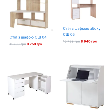
Стіл з шафкою збоку
СШ 05
Стіл з шафою СШ 04
Оригінальна
Поточна
10 728
грн
8 940
грн
Оригінальна
Поточна
11 700
грн
9 750
грн
ціна:
ціна:
ціна:
ціна:
10
8
11
9
728 грн.
940 грн.
700 грн.
750 грн.