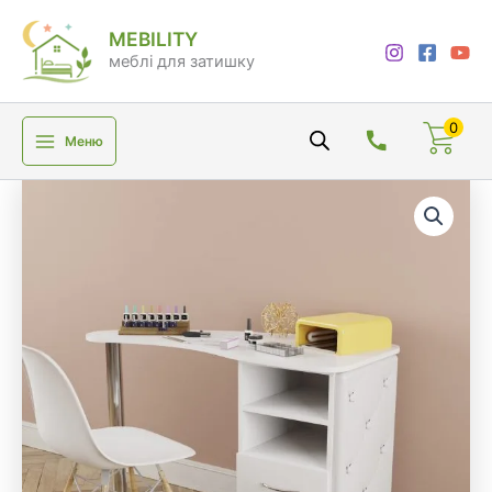
Перейти
MEBILITY
до
меблі для затишку
вмісту
0
Меню