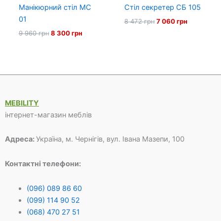
Манікюрний стіл МС
Стіл секретер СБ 105
01
Оригінальна
Поточна
8 472
грн
7 060
грн
ціна:
ціна:
Оригінальна
Поточна
9 960
грн
8 300
грн
8
7
ціна:
ціна:
472 грн.
060 грн.
9
8
960 грн.
300 грн.
MEBILITY
інтернет-магазин меблів
Адреса:
Україна, м. Чернігів, вул. Івана Мазепи, 100
Контактні телефони:
(096) 089 86 60
(099) 114 90 52
(068) 470 27 51