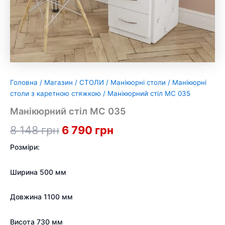
Головна
/
Магазин
/
СТОЛИ
/
Манікюрні столи
/
Манікюрні
столи з каретною стяжкою
/ Манікюрний стіл МС 035
Манікюрний стіл МС 035
Оригінальна
Поточна
8 148
грн
6 790
грн
ціна:
ціна:
Розміри:
8
6
Ширина 500 мм
148 грн.
790 грн.
Довжина 1100 мм
Висота 730 мм