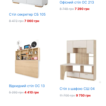
Офісний стіл ОС 213
Оригінальна
Поточна
8 748
грн
7 290
грн
ціна:
ціна:
Стіл секретер СБ 105
8
7
748 грн.
290 грн.
Оригінальна
Поточна
8 472
грн
7 060
грн
ціна:
ціна:
8
7
472 грн.
060 грн.
Відкидний стіл ОС 13
Стіл з шафою СШ 04
Оригінальна
Поточна
5 292
грн
4 410
грн
Оригінальна
Поточна
11 700
грн
9 750
грн
ціна:
ціна:
ціна:
ціна:
5
4
11
9
292 грн.
410 грн.