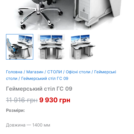
Головна
/
Магазин
/
СТОЛИ
/
Офісні столи
/
Геймерські
столи
/ Геймерський стіл ГС 09
Геймерський стіл ГС 09
Оригінальна
Поточна
11 916
грн
9 930
грн
ціна:
ціна:
Розміри:
11
9
Довжина — 1400 мм
916 грн.
930 грн.