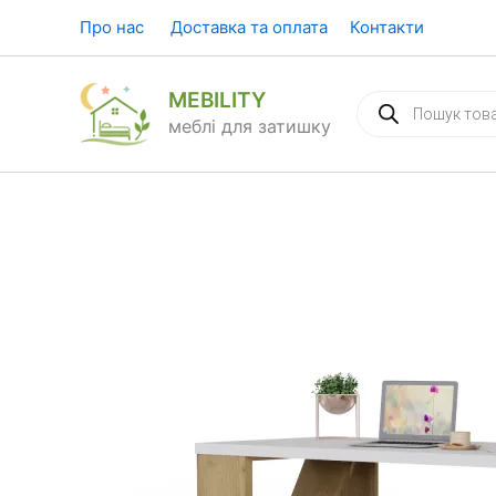
Перейти
Про нас
Доставка та оплата
Контакти
до
вмісту
MEBILITY
Пошук
товарів
меблі для затишку