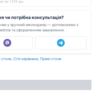
жі по 1 513 грн
ня чи потрібна консультація?
 нам у зручний месенджер — допоможемо з
еблів та оформленням замовлення.
і столи
,
Стіл керівника
,
Прямі столи