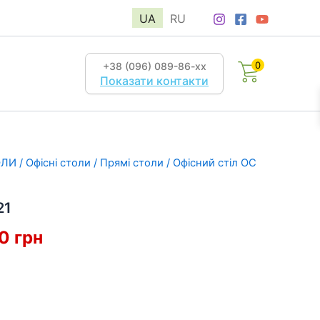
UA
RU
0
+38 (096) 089-86-хх
Показати контакти
ОЛИ
/
Офісні столи
/
Прямі столи
/ Офісний стіл ОС
21
інальна
Поточна
50
грн
ціна:
6