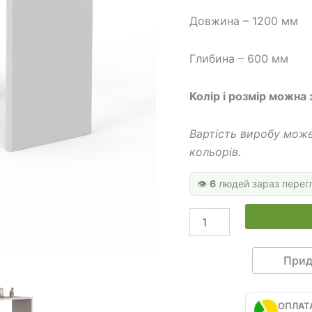
260 
Довжина – 1200 мм
Глибина – 600 мм
Колір і розмір можна
Вартість виробу може
кольорів.
👁️
6
людей зараз перег
Офісний
стіл
ОС
21
Прид
кількість
ОПЛАТ