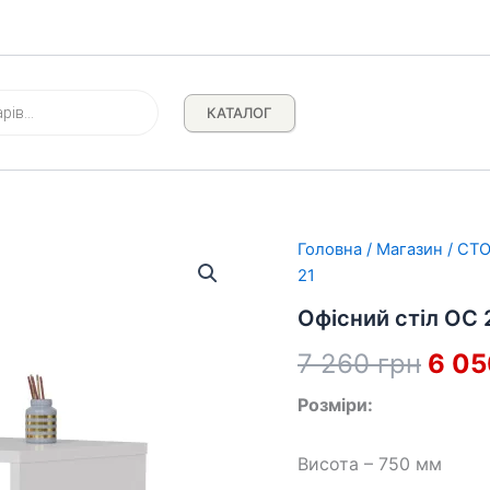
КАТАЛОГ
Головна
/
Магазин
/
СТ
21
Офісний стіл ОС 
Ориг
7 260
грн
6 0
ціна:
Розміри:
7
Висота – 750 мм