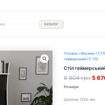
КАТАЛОГ
Головна
/
Магазин
/
СТ
геймерський ГС 110
Стіл геймерський
Ориг
6 804
грн
5 6
ціна
Розміри
6
Ширина 1200 мм