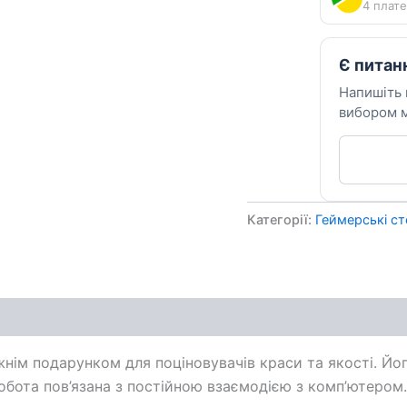
4 плате
Є питан
Напишіть
вибором м
Категорії:
Геймерські с
ення
нім подарунком для поціновувачів краси та якості. Йог
робота пов’язана з постійною взаємодією з комп’ютером.