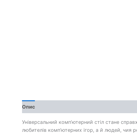
Опис
Доставка та оплата
Обмін та поверн
Універсальний комп’ютерний стіл стане справж
любителів комп’ютерних ігор, а й людей, чия 