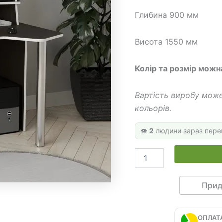
804 
Глибина 900 мм
Висота 1550 мм
Колір та розмір можн
Вартість виробу може
кольорів.
👁️
2
людини зараз пере
Стіл
геймерський
ГС
110
Прид
кількість
ОПЛАТ