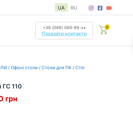
UA
RU
0
+38 (096) 089-86-хх
Показати контакти
ОЛИ
/
Офісні столи
/
Столи для ПК
/ Стіл
 ГС 110
інальна
Поточна
70
грн
:
ціна:
5