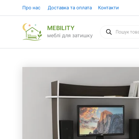
Перейти
Про нас
Доставка та оплата
Контакти
до
вмісту
MEBILITY
Пошук
товарів
меблі для затишку