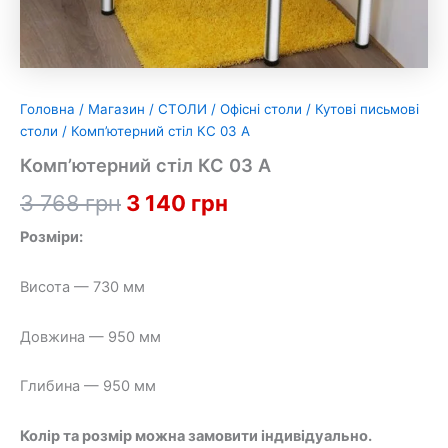
Головна
/
Магазин
/
СТОЛИ
/
Офісні столи
/
Кутові письмові
столи
/ Комп’ютерний стіл КС 03 А
Комп’ютерний стіл КС 03 А
Оригінальна
Поточна
3 768
грн
3 140
грн
ціна:
ціна:
Розміри:
3
3
Висота — 730 мм
768 грн.
140 грн.
Довжина — 950 мм
Глибина — 950 мм
Колір та розмір можна замовити індивідуально.