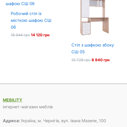
Робочий стіл із
місткою шафою СШ
06
Оригінальна
Поточна
16 944
грн
14 120
грн
ціна:
ціна:
16
14
Стіл з шафкою збоку
944 грн.
120 грн.
СШ 05
Оригінальна
Поточна
10 728
грн
8 940
грн
ціна:
ціна:
10
8
728 грн.
940 грн.
MEBILITY
інтернет-магазин меблів
Адреса:
Україна, м. Чернігів, вул. Івана Мазепи, 100