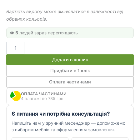
Вартість виробу може змінюватися в залежності від
обраних кольорів.
👁️
5
людей зараз переглядають
Комп'ютерний
стіл
КС
Додати в кошик
03
А
Придбати в 1 клік
кількість
Оплата частинами
ОПЛАТА ЧАСТИНАМИ
4 платежі по 785 грн
Є питання чи потрібна консультація?
Напишіть нам у зручний месенджер — допоможемо
з вибором меблів та оформленням замовлення.