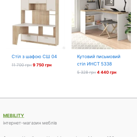
Стіл з шафою СШ 04
Кутовий письмовий
стіл ИНСТ 5338
Оригінальна
Поточна
11 700
грн
9 750
грн
ціна:
ціна:
Оригінальна
Поточна
5 328
грн
4 440
грн
11
9
ціна:
ціна:
700 грн.
750 грн.
5
4
328 грн.
440 грн.
MEBILITY
інтернет-магазин меблів