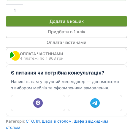
Шафа
з
відкидним
Додати в кошик
столом
КСТ
Придбати в 1 клік
07
Оплата частинами
кількість
ОПЛАТА ЧАСТИНАМИ
4 платежі по 1 963 грн
Є питання чи потрібна консультація?
Напишіть нам у зручний месенджер — допоможемо
з вибором меблів та оформленням замовлення.
Категорії:
СТОЛИ
,
Шафа зі столом
,
Шафа з відкидним
столом