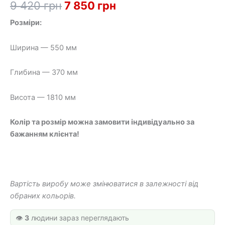
Оригінальна
Поточна
9 420
грн
7 850
грн
ціна:
ціна:
Розміри:
9
7
Ширина — 550 мм
420 грн.
850 грн.
Глибина — 370 мм
Висота — 1810 мм
Колір та розмір можна замовити індивідуально за
бажанням клієнта!
Вартість виробу може змінюватися в залежності від
обраних кольорів.
👁️
3
людини зараз переглядають