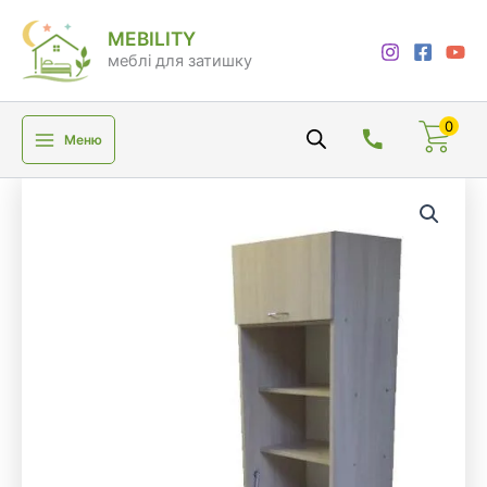
Перейти
MEBILITY
до
меблі для затишку
вмісту
0
Меню