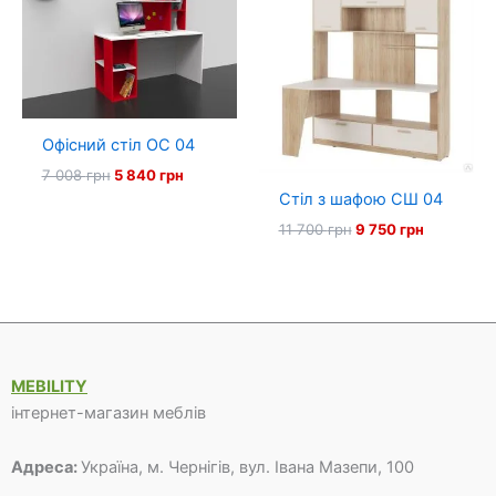
Офісний стіл ОС 04
Оригінальна
Поточна
7 008
грн
5 840
грн
ціна:
ціна:
Стіл з шафою СШ 04
7
5
Оригінальна
Поточна
11 700
грн
9 750
грн
008 грн.
840 грн.
ціна:
ціна:
11
9
700 грн.
750 грн.
MEBILITY
інтернет-магазин меблів
Адреса:
Україна, м. Чернігів, вул. Івана Мазепи, 100