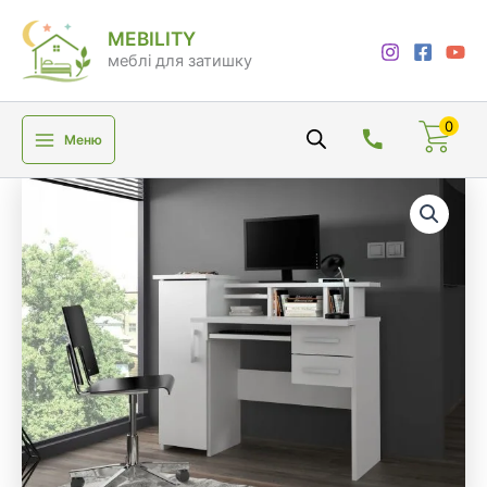
Перейти
MEBILITY
до
меблі для затишку
вмісту
0
Меню