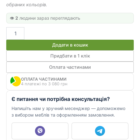
обраних кольорів.
👁️
2
людини зараз переглядають
Комп'ютерний
стіл
КСН
Додати в кошик
20
кількість
Придбати в 1 клік
Оплата частинами
ОПЛАТА ЧАСТИНАМИ
4 платежі по 3 080 грн
Є питання чи потрібна консультація?
Напишіть нам у зручний месенджер — допоможемо
з вибором меблів та оформленням замовлення.