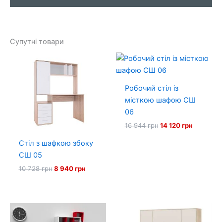
Супутні товари
Робочий стіл із
місткою шафою СШ
06
Оригінальна
Поточна
16 944
грн
14 120
грн
ціна:
ціна:
16
14
Стіл з шафкою збоку
944 грн.
120 грн.
СШ 05
Оригінальна
Поточна
10 728
грн
8 940
грн
ціна:
ціна:
10
8
728 грн.
940 грн.