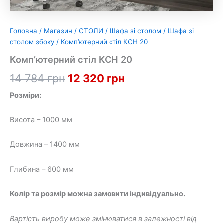
Головна
/
Магазин
/
СТОЛИ
/
Шафа зі столом
/
Шафа зі
столом збоку
/ Комп’ютерний стіл КСН 20
Комп’ютерний стіл КСН 20
Оригінальна
Поточна
14 784
грн
12 320
грн
ціна:
ціна:
Розміри:
14
12
Висота – 1000 мм
784 грн.
320 грн.
Довжина – 1400 мм
Глибина – 600 мм
Колір та розмір можна замовити індивідуально.
Вартість виробу може змінюватися в залежності від