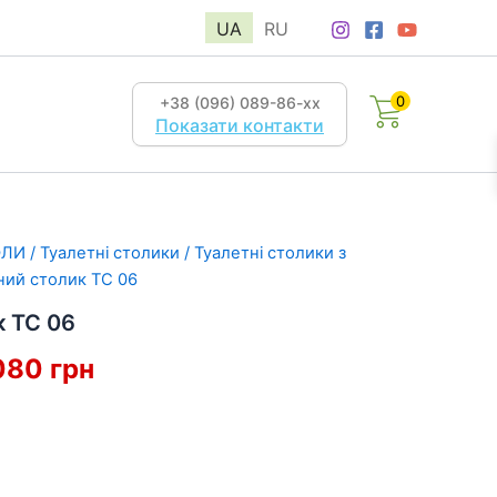
UA
RU
0
+38 (096) 089-86-хх
Показати контакти
ОЛИ
/
Туалетні столики
/
Туалетні столики з
ний столик ТС 06
к ТС 06
гінальна
Поточна
080
грн
а:
ціна:
18