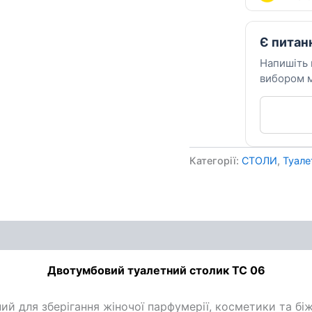
Є питан
Напишіть
вибором м
Категорії:
СТОЛИ
,
Туале
ення
Двотумбовий
туалетний столик ТС 06
й для зберігання жіночої парфумерії, косметики та біж