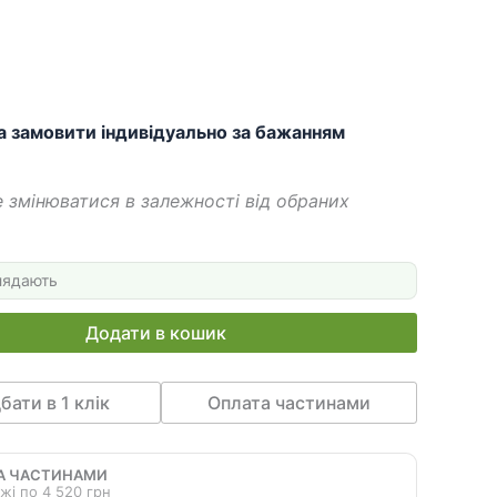
 грн.
080 грн.
а замовити індивідуально за бажанням
 змінюватися в залежності від обраних
лядають
Додати в кошик
бати в 1 клік
Оплата частинами
А ЧАСТИНАМИ
жі по 4 520 грн