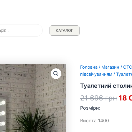
КАТАЛОГ
Головна
/
Магазин
/
СТ
підсвічуванням
/ Туалет
Туалетний столи
Ори
21 696
грн
18 
Розміри:
цін
21
Висота 1400