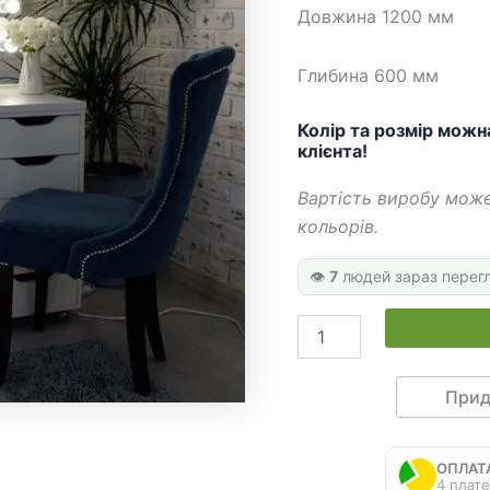
696
Довжина 1200 мм
Глибина 600 мм
Колір та розмір можн
клієнта!
Вартість виробу може
кольорів.
👁️
7
людей зараз перег
Туалетний
столик
ТС
06
Прид
кількість
ОПЛАТ
4 плате