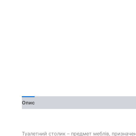
Опис
Доставка та оплата
Обмін та поверн
Туалетний столик – предмет меблів, призначени