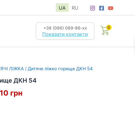
UA
RU
0
+38 (096) 089-86-хх
Показати контакти
ЯЧІ ЛІЖКА
/ Дитяче ліжко горище ДКН 54
рище ДКН 54
гінальна
Поточна
510
грн
:
ціна:
15
грн.
510 грн.