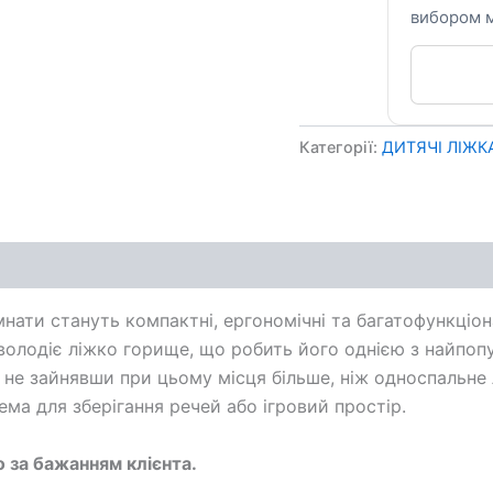
вибором м
Категорії:
ДИТЯЧІ ЛІЖК
ення
нати стануть компактні, ергономічні та багатофункціон
олодіє ліжко горище, що робить його однією з найпоп
, не зайнявши при цьому місця більше, ніж односпальне
ема для зберігання речей або ігровий простір.
о за бажанням клієнта.