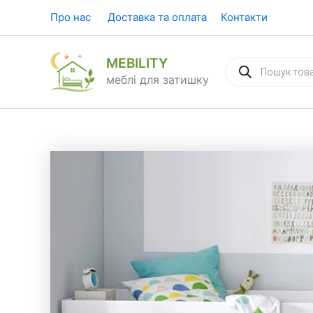
Перейти
Про нас
Доставка та оплата
Контакти
до
вмісту
MEBILITY
Пошук
товарів
меблі для затишку