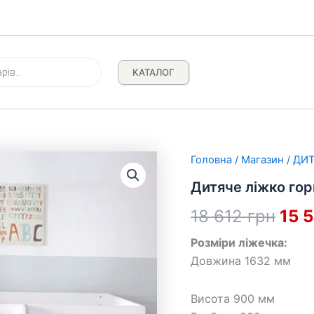
КАТАЛОГ
Головна
/
Магазин
/
ДИТ
Дитяче ліжко го
Ори
18 612
грн
15 
ціна
Розміри ліжечка:
Довжина 1632 мм
18
612 
Висота 900 мм