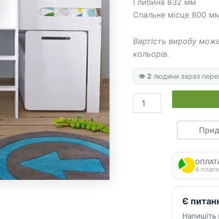
Глибина 832 мм
Спальне місце 800 м
Вартість виробу може
кольорів.
👁️
2
людини зараз пере
Дитяче
ліжко
горище
ДКН
Прид
54
кількість
ОПЛАТ
4 плате
Є питан
Напишіть