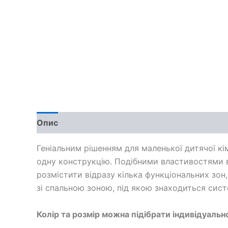
Опис
Доставка та оплата
Обмін та поверн
Геніальним рішенням для маленької дитячої кім
одну конструкцію. Подібними властивостями в
розмістити відразу кілька функціональних зон
зі спальною зоною, під якою знаходиться сист
Колір та розмір можна підібрати індивідуальн