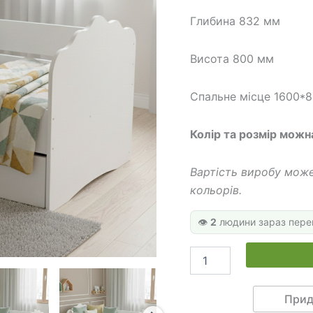
000
Глибина 832 мм
Висота 800 мм
Спальне місце 1600*
Колір та розмір можн
Вартість виробу може
кольорів.
👁️
2
людини зараз пере
Ліжко
односпальне
для
дівчинки
Прид
ДОК