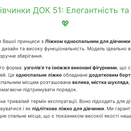
вчинки ДОК 51: Елегантність та 
💖
я Вашої принцеси з
Ліжком односпальним для дівчинки
дизайн та високу функціональність. Модель ідеально в
зручне зберігання.
го форма:
узголів’я та ізніжжя виконані фігурними
, що 
лей. Це
односпальне ліжко
обладнане
додатковим борт
ід спальним місцем розташована
велика, містка шухляда
,
помагаючи підтримувати порядок.
а тривалий термін експлуатації. Воно підходить для д
вуватися і як
підліткове ліжко для дівчинки
. Ми гаран
не спальне місце, що є показником високої якості на