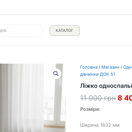
КАТАЛОГ
Головна
/
Магазин
/
Одн
дівчинки ДОК 51
Ліжко односпаль
Ори
11 000
грн
8 4
ціна
Розміри:
11
Ширина 1632 мм