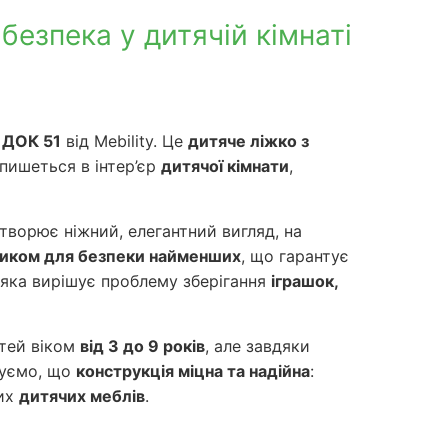
безпека у дитячій кімнаті
 ДОК 51
від Mebility. Це
дитяче ліжко з
пишеться в інтер’єр
дитячої кімнати
,
створює ніжний, елегантний вигляд, на
иком для безпеки найменших
, що гарантує
 яка вирішує проблему зберігання
іграшок,
ітей віком
від 3 до 9 років
, але завдяки
туємо, що
конструкція міцна та надійна
:
ших
дитячих меблів
.