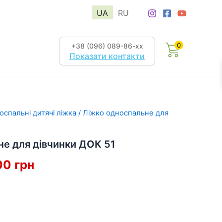
UA
RU
0
+38 (096) 089-86-хх
Показати контакти
оспальні дитячі ліжка
/ Ліжко односпальне для
не для дівчинки ДОК 51
гінальна
Поточна
00
грн
:
ціна:
8