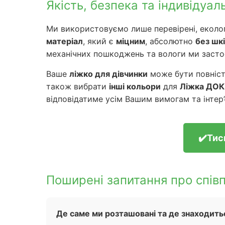
Якість, безпека та індивідуаль
Ми використовуємо лише перевірені, еколог
матеріал
, який є
міцним
, абсолютно
без шк
механічних пошкоджень та вологи ми заст
Ваше
ліжко для дівчинки
може бути повніс
також вибрати
інші кольори
для
Ліжка ДОК
відповідатиме усім Вашим вимогам та інтер’
✔️Тис
Поширені запитання про співп
Де саме ми розташовані та де знаходить