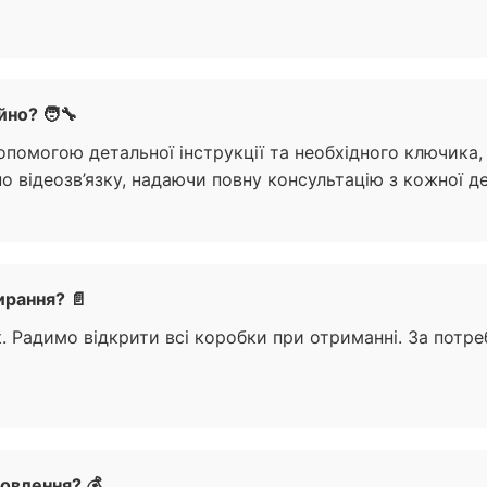
но? 🧑‍🔧
допомогою детальної інструкції та необхідного ключика
відеозв’язку, надаючи повну консультацію з кожної дет
ирання? 📄
к. Радимо відкрити всі коробки при отриманні. За потр
овлення? 💰