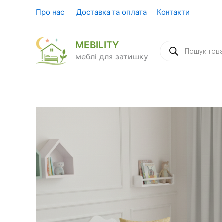
Перейти
Про нас
Доставка та оплата
Контакти
до
вмісту
MEBILITY
Пошук
товарів
меблі для затишку