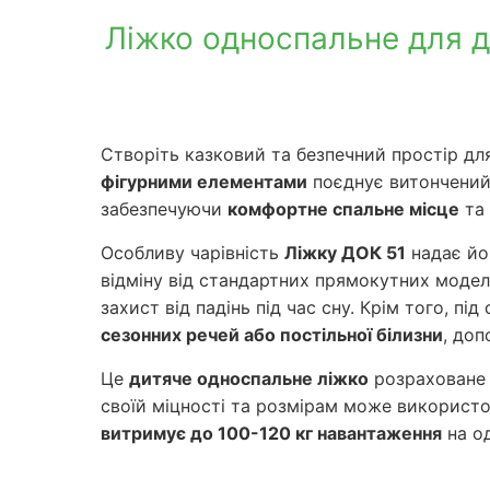
Ліжко односпальне для ді
Створіть казковий та безпечний простір дл
фігурними елементами
поєднує витончений 
забезпечуючи
комфортне спальне місце
та 
Особливу чарівність
Ліжку ДОК 51
надає йо
відміну від стандартних прямокутних моде
захист від падінь під час сну. Крім того, п
сезонних речей або постільної білизни
, до
Це
дитяче односпальне ліжко
розраховане н
своїй міцності та розмірам може використо
витримує до 100-120 кг навантаження
на од