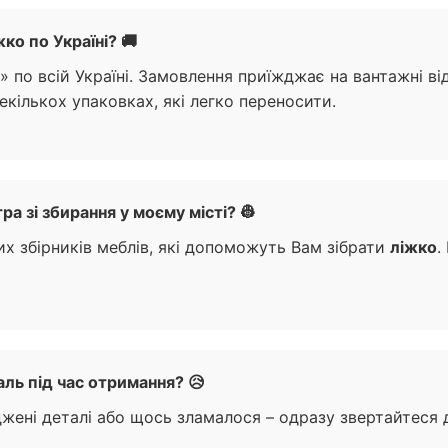
о по Україні? 🚚
по всій Україні. Замовлення приїжджає на вантажні від
екількох упаковках, які легко переносити.
 зі збирання у моєму місті? 👷
их збірників меблів, які допоможуть Вам зібрати
ліжко
.
ль під час отримання? 😥
ені деталі або щось зламалося – одразу звертайтеся д