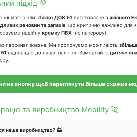
ний підхід 💚
ічні матеріали.
Ліжко ДОК 51
виготовлене з
якісного Е
ідливих речовин та запахів
, що критично важливо для з
осовуємо надійну
кромку ПВХ
(не паперову).
тю персоналізоване. Ми пропонуємо можливість
збільш
 51
відповідно до нашої палітри. Замовляйте
дитяче ліж
єру.
ни на кнопку щоб переглянути більше схожих м
рацю та виробництво Mebility 🚀
ся наше виробництво? 🏭