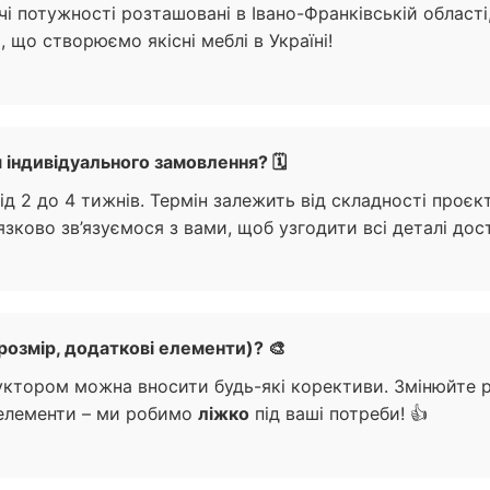
і потужності розташовані в Івано-Франківській області, у
 що створюємо якісні меблі в Україні!
 індивідуального замовлення? 🗓️
д 2 до 4 тижнів. Термін залежить від складності проєк
зково зв’язуємося з вами, щоб узгодити всі деталі дос
 розмір, додаткові елементи)? 🎨
уктором можна вносити будь-які корективи. Змінюйте р
 елементи – ми робимо
ліжко
під ваші потреби! 👍