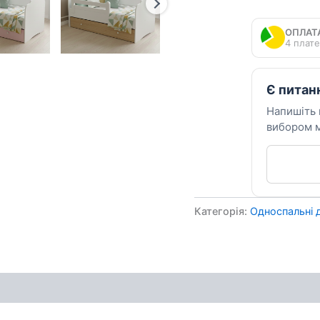
51
кількість
ОПЛАТ
4 плате
Є питан
Напишіть
вибором м
Категорія:
Односпальні д
ення