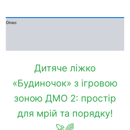
Опис
Доставка та оплата
Обмін та повернення
Дитяче ліжко
«Будиночок» з ігровою
зоною ДМО 2: простір
для мрій та порядку!
🚀🌈