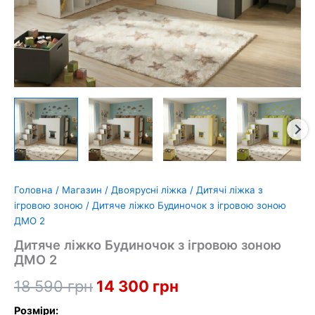
Головна
/
Магазин
/
Двоярусні ліжка
/
Дитячі ліжка з
ігровою зоною
/ Дитяче ліжко Будиночок з ігровою зоною
ДМО 2
Дитяче ліжко Будиночок з ігровою зоною
ДМО 2
Оригінальна
Поточна
18 590
грн
14 300
грн
ціна:
ціна:
Розміри: