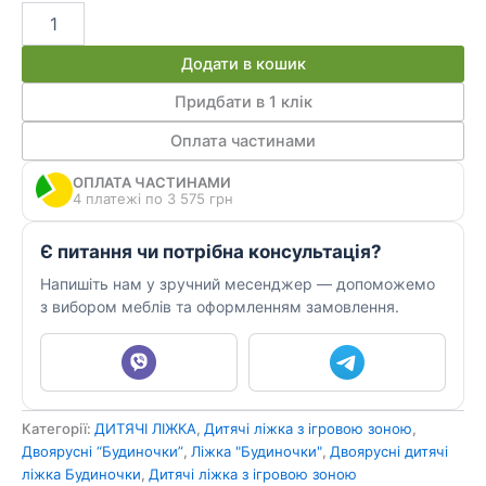
Дитяче
ліжко
Будиночок
Додати в кошик
з
ігровою
Придбати в 1 клік
зоною
Оплата частинами
ДМО
2
ОПЛАТА ЧАСТИНАМИ
кількість
4 платежі по 3 575 грн
Є питання чи потрібна консультація?
Напишіть нам у зручний месенджер — допоможемо
з вибором меблів та оформленням замовлення.
Категорії:
ДИТЯЧІ ЛІЖКА
,
Дитячі ліжка з ігровою зоною
,
Двоярусні “Будиночки”
,
Ліжка "Будиночки"
,
Двоярусні дитячі
ліжка Будиночки
,
Дитячі ліжка з ігровою зоною