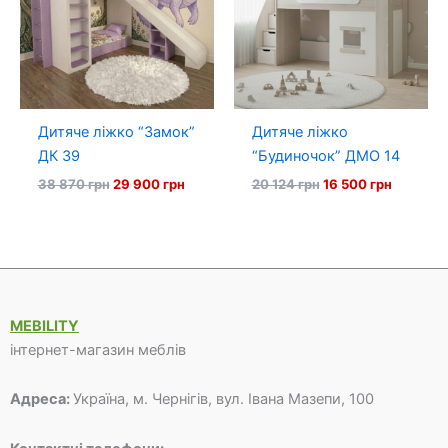
Дитяче ліжко “Замок”
Дитяче ліжко
ДК 39
“Будиночок” ДМО 14
Оригінальна
Поточна
Оригінальна
Поточна
38 870
грн
29 900
грн
20 124
грн
16 500
грн
ціна:
ціна:
ціна:
ціна:
38
29
20
16
870 грн.
900 грн.
124 грн.
500 грн.
MEBILITY
інтернет-магазин меблів
Адреса:
Україна, м. Чернігів, вул. Івана Мазепи, 100