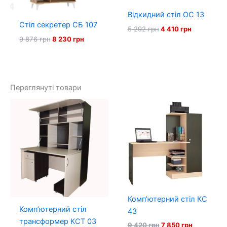
Відкидний стіл ОС 13
Стіл секретер СБ 107
Оригінальна
Поточна
5 292
грн
4 410
грн
ціна:
ціна:
Оригінальна
Поточна
9 876
грн
8 230
грн
5
4
ціна:
ціна:
292 грн.
410 грн.
9
8
876 грн.
230 грн.
Переглянуті товари
Комп’ютерний стіл КС
Комп’ютерний стіл
43
трансформер КСТ 03
Оригінальна
Поточна
9 420
грн
7 850
грн