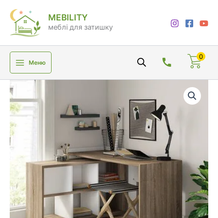
Перейти
MEBILITY
до
меблі для затишку
вмісту
0
Меню