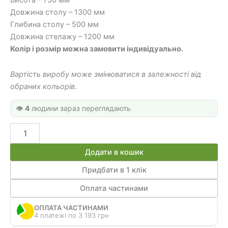
Висота – 750 мм
324 грн.
770 грн.
Довжина столу – 1300 мм
Глибина столу – 500 мм
Довжина стелажу – 1200 мм
Колір і розмір можна замовити індивідуально.
Вартість виробу може змінюватися в залежності від
обраних кольорів.
👁️
4
людини зараз переглядають
Кутовий
письмовий
стіл
Додати в кошик
зі
стелажом
Придбати в 1 клік
КС
Оплата частинами
55
кількість
ОПЛАТА ЧАСТИНАМИ
4 платежі по 3 193 грн