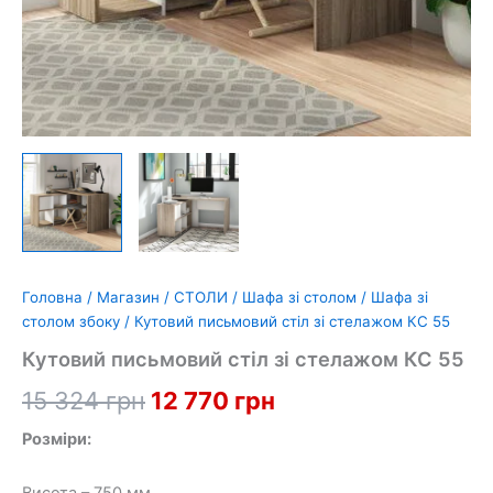
Головна
/
Магазин
/
СТОЛИ
/
Шафа зі столом
/
Шафа зі
столом збоку
/ Кутовий письмовий стіл зі стелажом КС 55
Кутовий письмовий стіл зі стелажом КС 55
Оригінальна
Поточна
15 324
грн
12 770
грн
ціна:
ціна:
Розміри:
15
12