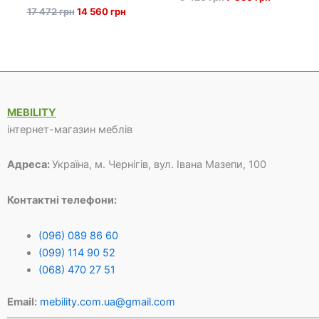
ціна:
ціна:
Оригінальна
Поточна
17 472
грн
14 560
грн
9
7
ціна:
ціна:
420 грн.
850 грн.
17
14
472 грн.
560 грн.
MEBILITY
інтернет-магазин меблів
Адреса:
Україна, м. Чернігів, вул. Івана Мазепи, 100
Контактні телефони:
(096) 089 86 60
(099) 114 90 52
(068) 470 27 51
Email:
mebility.com.ua@gmail.com