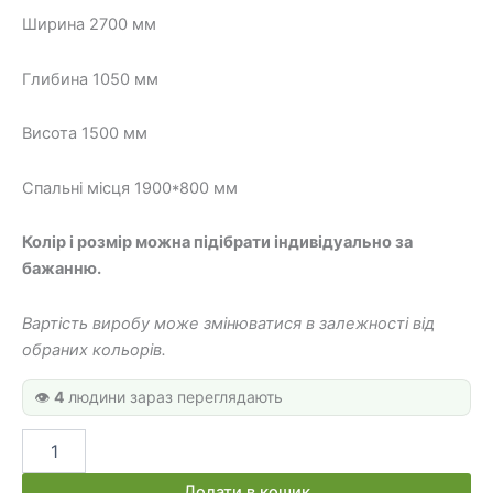
28
21
Ширина 2700 мм
340 грн.
800 грн.
Глибина 1050 мм
Висота 1500 мм
Спальні місця 1900*800 мм
Колір і розмір можна підібрати індивідуально за
бажанню.
Вартість виробу може змінюватися в залежності від
обраних кольорів.
👁️
4
людини зараз переглядають
Двоярусне
ліжко
для
Додати в кошик