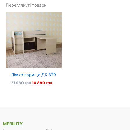
Переглянуті товари
Ліжко горище ДК 879
Оригінальна
Поточна
21 960
грн
16 890
грн
ціна:
ціна:
21
16
960 грн.
890 грн.
MEBILITY