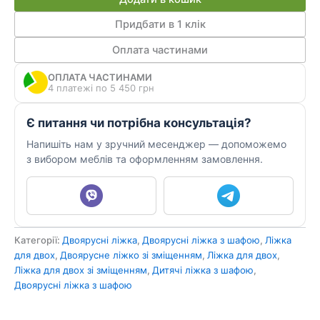
двох
ДКД
Придбати в 1 клік
100
Оплата частинами
А
кількість
ОПЛАТА ЧАСТИНАМИ
4 платежі по 5 450 грн
Є питання чи потрібна консультація?
Напишіть нам у зручний месенджер — допоможемо
з вибором меблів та оформленням замовлення.
Категорії:
Двоярусні ліжка
,
Двоярусні ліжка з шафою
,
Ліжка
для двох
,
Двоярусне ліжко зі зміщенням
,
Ліжка для двох
,
Ліжка для двох зі зміщенням
,
Дитячі ліжка з шафою
,
Двоярусні ліжка з шафою