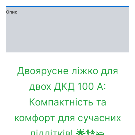
Опис
Фото
Доставка та оплата
Обмін та повернення
Двоярусне ліжко для
двох ДКД 100 А:
Компактність та
комфорт для сучасних
підлітків! 🌟👫🛌