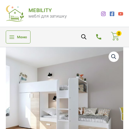
Перейти
MEBILITY
до
меблі для затишку
вмісту
0
Меню