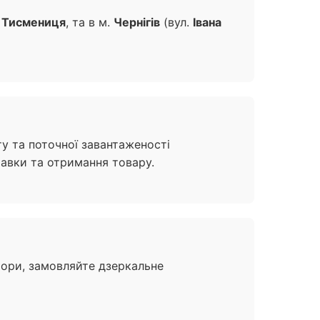
і
Тисмениця
, та в м.
Чернігів
(вул.
Івана
ту та поточної завантаженості
тавки та отримання товару.
ьори, замовляйте дзеркальне