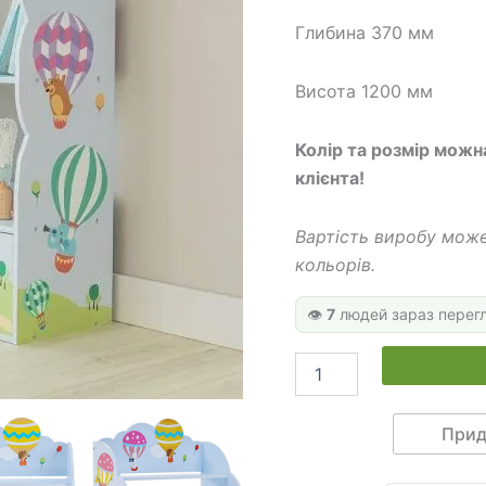
364 
Глибина 370 мм
Висота 1200 мм
Колір та розмір можн
клієнта!
Вартість виробу може
кольорів.
👁️
7
людей зараз перег
Стелаж
для
іграшок
та
Прид
книг
МШ