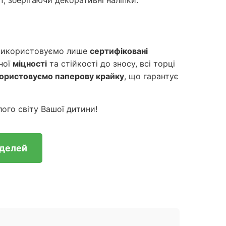
П, зберігаючи декоративні наліпки.
 використовуємо лише
сертифіковані
ної
міцності
та стійкості до зносу, всі торці
користовуємо паперову крайку
, що гарантує
лого світу Вашої дитини!
оделей