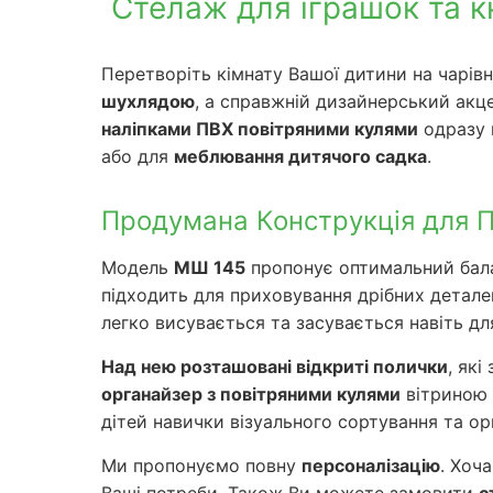
Стелаж для іграшок та к
Перетворіть кімнату Вашої дитини на чарі
шухлядою
, а справжній дизайнерський акц
наліпками ПВХ повітряними кулями
одразу 
або для
меблювання дитячого садка
.
Продумана Конструкція для По
Модель
МШ 145
пропонує оптимальний бала
підходить для приховування дрібних деталей
легко висувається та засувається навіть д
Над нею розташовані відкриті полички
, як
органайзер з повітряними кулями
вітриною 
дітей навички візуального сортування та орг
Ми пропонуємо повну
персоналізацію
. Хоч