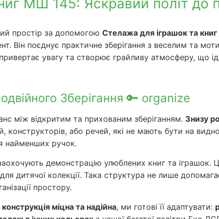
ниг МШ 145: Яскравий політ до 
вний простір за допомогою
Стелажа для іграшок та кни
ент. Він поєднує практичне зберігання з веселим та м
привертає увагу та створює грайливу атмосферу, що і
двійного Зберігання 🔑 organize
нс між відкритим та прихованим зберіганням.
Знизу р
, конструкторів, або речей, які не мають бути на видн
ля найменших ручок.
і заохочують демонстрацію улюблених книг та іграшок. 
для дитячої колекції. Така структура не лише допомага
анізації простору.
а
конструкція міцна та надійна
, ми готові її адаптувати: