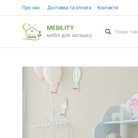
Перейти
Про нас
Доставка та оплата
Контакти
до
вмісту
MEBILITY
Пошук
товарів
меблі для затишку