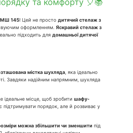
порядку та комфорту 🎈📚
г МШ 145
! Цей не просто
дитячий стелаж з
отивуючим оформленням.
Яскравий стелаж з
деально підходить для
домашньої дитячої
озташована містка шухляда
, яка ідеально
оті. Завдяки надійним напрямним, шухляда
Це ідеальне місце, щоб зробити
шафу-
є підтримувати порядок, але й розвиває у
розміри можна збільшити чи зменшити
під