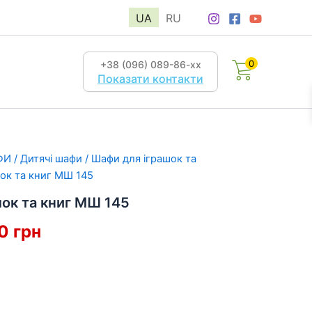
UA
RU
0
+38 (096) 089-86-хх
Показати контакти
ФИ
/
Дитячі шафи
/
Шафи для іграшок та
ок та книг МШ 145
ок та книг МШ 145
інальна
Поточна
70
грн
:
ціна:
4