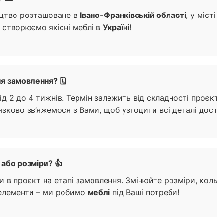
ництво розташоване в
Івано-Франківській області
, у міст
 створюємо якісні меблі в
Україні
!
я замовлення? 🗓️
д 2 до 4 тижнів. Термін залежить від складності проєк
зково зв’яжемося з Вами, щоб узгодити всі деталі дос
або розміри? 👍
и в проєкт на етапі замовлення. Змінюйте розміри, кол
 елементи – ми робимо
меблі
під Ваші потреби!