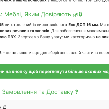
телаж в інших кольорах
з нашої багатої палітри Еко ДС
ь: Меблі, Яким Довіряють 🌿🔒
45
виготовлений із високоякісного
Еко ДСП 16 мм
. Ми
ливих речовин та запахів
. Для забезпечення максималь
кою ПВХ
. Звертаємо Вашу увагу: ми категорично
не ви
5
– це не лише місце для зберігання, але й частина весе
ни на кнопку щоб переглянути більше схожих м
о Замовлення та Доставку ❓
 🏭