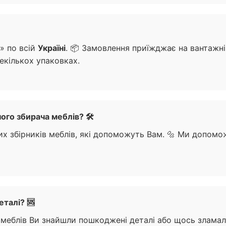
» по всій
Україні
. 📦 Замовлення приїжджає на вантажні 
екількох упаковках.
го збирача меблів? 🛠️
их збірників меблів, які допоможуть Вам. 🔩 Ми допомо
талі? 🆘
 меблів Ви знайшли пошкоджені деталі або щось зламал