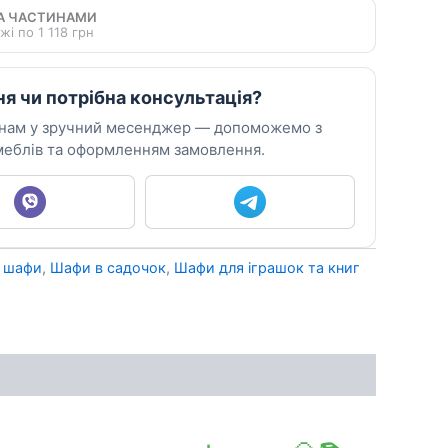
А ЧАСТИНАМИ
жі по 1 118 грн
ня чи потрібна консультація?
 нам у зручний месенджер — допоможемо з
еблів та оформленням замовлення.
і шафи
,
Шафи в садочок
,
Шафи для іграшок та книг