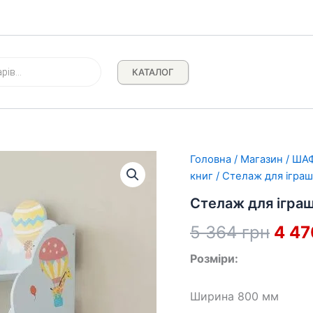
КАТАЛОГ
Головна
/
Магазин
/
ША
книг
/ Стелаж для іграш
Стелаж для іграш
Ориг
5 364
грн
4 4
ціна
Розміри:
5
Ширина 800 мм