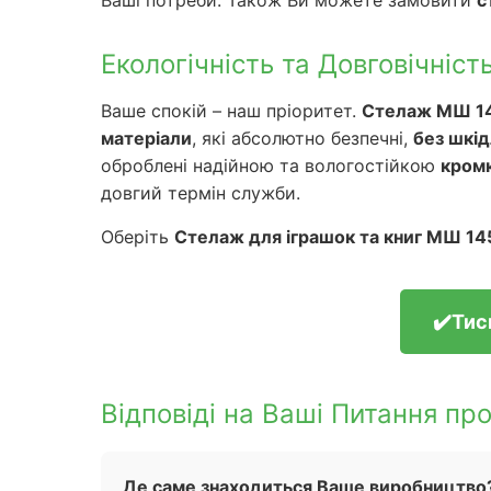
Ваші потреби. Також Ви можете замовити
с
Екологічність та Довговічніст
Ваше спокій – наш пріоритет.
Стелаж МШ 1
матеріали
, які абсолютно безпечні,
без шкід
оброблені надійною та вологостійкою
кром
довгий термін служби.
Оберіть
Стелаж для іграшок та книг МШ 14
✔️Тис
Відповіді на Ваші Питання пр
Де саме знаходиться Ваше виробництво?