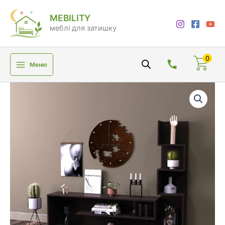
Перейти
MEBILITY
до
меблі для затишку
вмісту
0
Меню