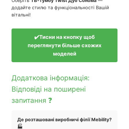
Оберіть
ТВ-тумбу Twist Дуб Сонома
—
додайте стилю та функціональності Вашій
вітальні!
✔️Тисни на кнопку щоб
переглянути більше схожих
моделей
Додаткова інформація:
Відповіді на поширені
запитання ❓
Де розташовані виробничі філії Mebility?
🏭