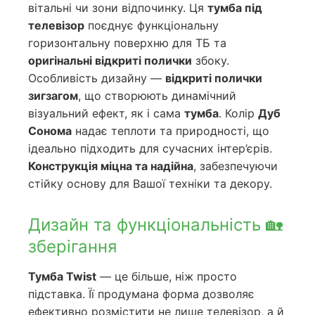
вітальні чи зони відпочинку. Ця
тумба під
телевізор
поєднує функціональну
горизонтальну поверхню для ТБ та
оригінальні відкриті полички
збоку.
Особливість дизайну —
відкриті полички
зигзагом
, що створюють динамічний
візуальний ефект, як і сама
тумба
. Колір
Дуб
Сонома
надає теплоти та природності, що
ідеально підходить для сучасних інтер’єрів.
Конструкція міцна та надійна
, забезпечуючи
стійку основу для Вашої техніки та декору.
Дизайн та функціональність 🏡
зберігання
Тумба Twist
— це більше, ніж просто
підставка. Її продумана форма дозволяє
ефективно розмістити не лише телевізор, а й