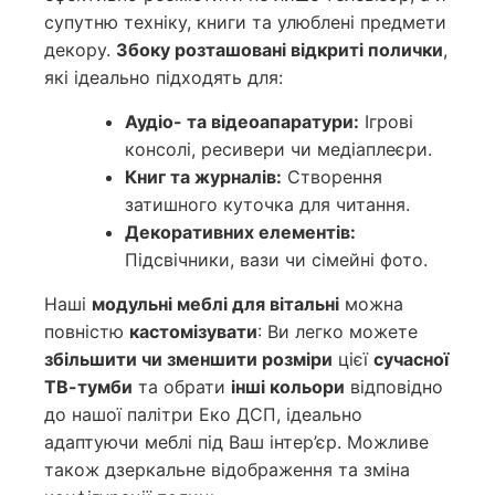
супутню техніку, книги та улюблені предмети
декору.
Збоку розташовані відкриті полички
,
які ідеально підходять для:
Аудіо- та відеоапаратури:
Ігрові
консолі, ресивери чи медіаплеєри.
Книг та журналів:
Створення
затишного куточка для читання.
Декоративних елементів:
Підсвічники, вази чи сімейні фото.
Наші
модульні меблі для вітальні
можна
повністю
кастомізувати
: Ви легко можете
збільшити чи зменшити розміри
цієї
сучасної
ТВ-тумби
та обрати
інші кольори
відповідно
до нашої палітри Еко ДСП, ідеально
адаптуючи меблі під Ваш інтер’єр. Можливе
також дзеркальне відображення та зміна