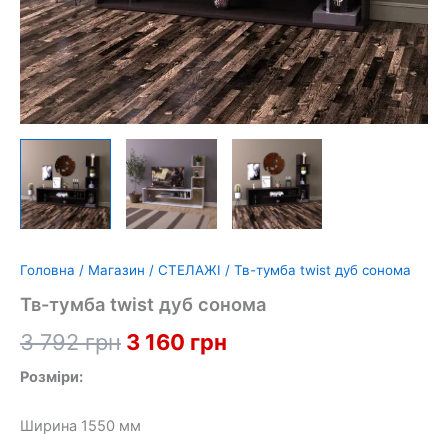
Головна
/
Магазин
/
СТЕЛАЖІ
/ Тв-тумба twist дуб сонома
Тв-тумба twist дуб сонома
Оригінальна
Поточна
3 792
грн
3 160
грн
ціна:
ціна:
Розміри:
3
3
Ширина 1550 мм