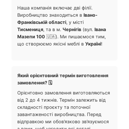
Наша компанія включає дві філії.
Виробництво знаходиться в
Івано-
Франківській області
, у місті
Тисмениця
, та в м.
Чернігів
(вул.
Івана
Мазепи 100
🇺🇦). Ми пишаємося тим,
що створюємо якісні меблі в
Україні
!
Який орієнтовний термін виготовлення
замовлення? 🗓️
Орієнтовно замовлення виготовляються
від 2 до 4 тижнів. Термін залежить від
складності проєкту та поточної
завантаженості виробництва. Перед
відправкою ми обов’язково зв’язуємося
з вами, щоб узгодити всі деталі