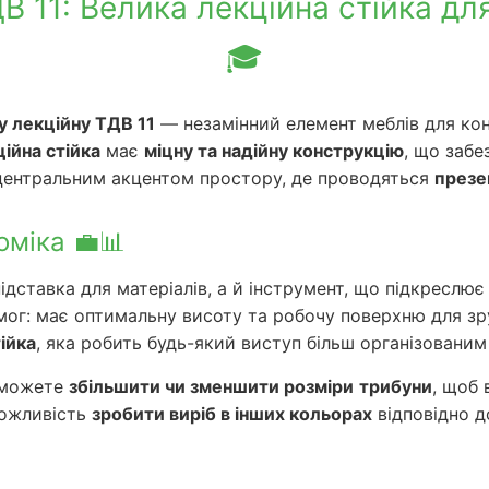
В 11: Велика лекційна стійка дл
🎓
ку лекційну ТДВ 11
— незамінний елемент меблів для кон
ійна стійка
має
міцну та надійну конструкцію
, що забе
центральним акцентом простору, де проводяться
презен
оміка 💼📊
ідставка для матеріалів, а й інструмент, що підкреслю
мог: має оптимальну висоту та робочу поверхню для зр
ійка
, яка робить будь-який виступ більш організованим 
и можете
збільшити чи зменшити розміри
трибуни
, щоб 
можливість
зробити виріб в інших кольорах
відповідно д