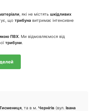
матеріали
, які не містять
шкідливих
тує, що
трибуна
витримає інтенсивне
мкою ПВХ
. Ми відмовляємося від
вої
трибуни
.
оделей
Тисмениця
, та в м.
Чернігів
(вул.
Івана