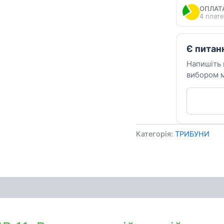
11
ОПЛАТ
кількість
4 плате
Є питан
Напишіть
вибором м
Категорія:
ТРИБУНИ
ення