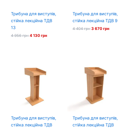
Трибуна для виступів,
Трибуна для виступів,
стійка лекційна ТДВ
стійка лекційна ТДВ 9
13
Оригінальна
Поточна
4 404
грн
3 670
грн
ціна:
ціна:
Оригінальна
Поточна
4 956
грн
4 130
грн
4
3
ціна:
ціна:
404 грн.
670 грн.
4
4
956 грн.
130 грн.
Трибуна для виступів,
Трибуна для виступів,
стійка лекційна ТДВ
стійка лекційна ТДВ