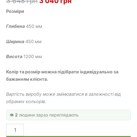
Оригінальна
Поточна
3 648
грн
3 040
грн
ціна:
ціна:
Розміри
3
3
Глибина
450 мм
648 грн.
040 грн.
Ширина
450 мм
Висота
1200 мм
Колір та розмір можна підібрати індивідуально за
бажанням клієнта.
Вартість виробу може змінюватися в залежності від
обраних кольорів.
👁️
2
людини зараз переглядають
Трибуна
для