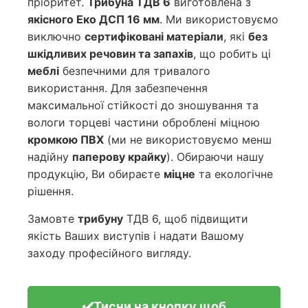
пріоритет.
Трибуна ТДВ 6
виготовлена з
якісного Еко ДСП 16 мм
. Ми використовуємо
виключно
сертифіковані матеріали
, які
без
шкідливих речовин та запахів
, що робить ці
меблі
безпечними для тривалого
використання. Для забезпечення
максимальної стійкості до зношування та
вологи торцеві частини оброблені міцною
кромкою ПВХ
(ми не використовуємо менш
надійну
паперову крайку
). Обираючи нашу
продукцію, Ви обираєте
міцне
та екологічне
рішення.
Замовте
трибуну
ТДВ 6, щоб підвищити
якість Ваших виступів і надати Вашому
заходу професійного вигляду.
✔️Тисни на кнопку щоб