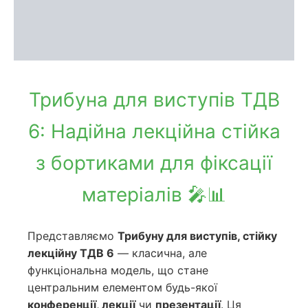
Доставка та оплата
Обмін та повернення
Трибуна для виступів ТДВ
6: Надійна лекційна стійка
з бортиками для фіксації
матеріалів 🎤📊
Представляємо
Трибуну для виступів, стійку
лекційну ТДВ 6
— класична, але
функціональна модель, що стане
центральним елементом будь-якої
конференції, лекції
чи
презентації
. Ця