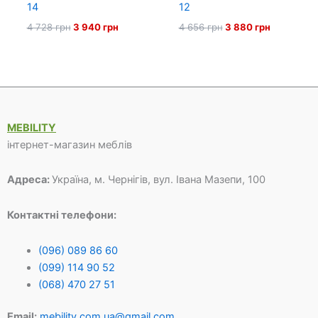
14
12
Оригінальна
Поточна
Оригінальна
Поточна
4 728
грн
3 940
грн
4 656
грн
3 880
грн
ціна:
ціна:
ціна:
ціна:
4
3
4
3
728 грн.
940 грн.
656 грн.
880 грн.
MEBILITY
інтернет-магазин меблів
Адреса:
Україна, м. Чернігів, вул. Івана Мазепи, 100
Контактні телефони:
(096) 089 86 60
(099) 114 90 52
(068) 470 27 51
Email:
mebility.com.ua@gmail.com