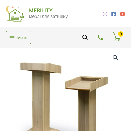
Перейти
MEBILITY
до
меблі для затишку
вмісту
0
Меню