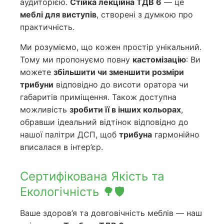
аудиторією.
Стійка лекційна ТДВ 6
— це
меблі для виступів
, створені з думкою про
практичність.
Ми розуміємо, що кожен простір унікальний.
Тому ми пропонуємо повну
кастомізацію
: Ви
можете
збільшити чи зменшити розміри
трибуни
відповідно до висоти оратора чи
габаритів приміщення. Також доступна
можливість
зробити її в інших кольорах
,
обравши ідеальний відтінок відповідно до
нашої палітри ДСП, щоб
трибуна
гармонійно
вписалася в інтер’єр.
Сертифікована Якість та
Екологічність 🌳🛡️
Ваше здоров’я та довговічність меблів — наш